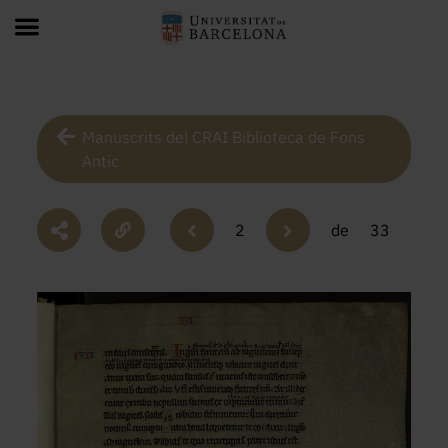
Manuscrits del CRAI Biblioteca de Fons
Antic
2
de
33