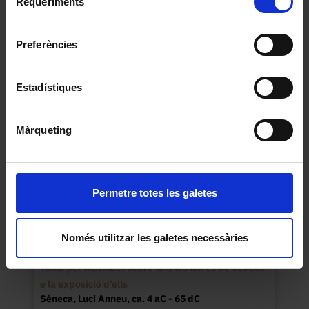
Requeriments
de
Universitat de Barcelona
.
De evangelica preparatione
consentiment
Eusebi, de Cesarea, ca. 260- ca. 340
Preferències
1401
Estadístiques
Màrqueting
Permetre totes les galetes
Només utilitzar les galetes necessàries
Taula per alphabet sobre tots los libres de Seneca
e la exposició d’ells
Sèneca, Luci Anneu, ca. 4 aC - 65 dC