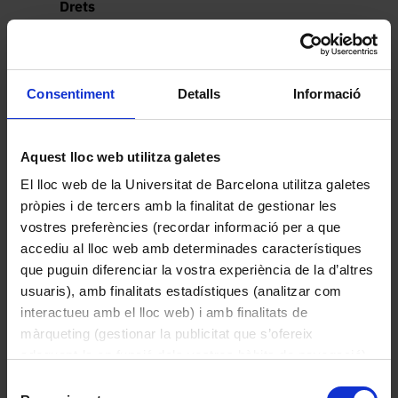
Drets
Domini públic
Localització actual (centre)
CRAI Biblioteca de Fons Antic. Gran Via de
Consentiment
Detalls
Informació
les Corts Catalanes, 585
Aquest lloc web utilitza galetes
Altres peces de la col·lecció
El lloc web de la Universitat de Barcelona utilitza galetes
pròpies i de tercers amb la finalitat de gestionar les
vostres preferències (recordar informació per a que
accediu al lloc web amb determinades característiques
que puguin diferenciar la vostra experiència de la d’altres
usuaris), amb finalitats estadístiques (analitzar com
interactueu amb el lloc web) i amb finalitats de
màrqueting (gestionar la publicitat que s’ofereix
adequant-la en funció dels vostres hàbits de navegació).
Per obtenir més informació sobre les galetes podeu
Selecció
consultar la
Política de galetes del lloc web de la