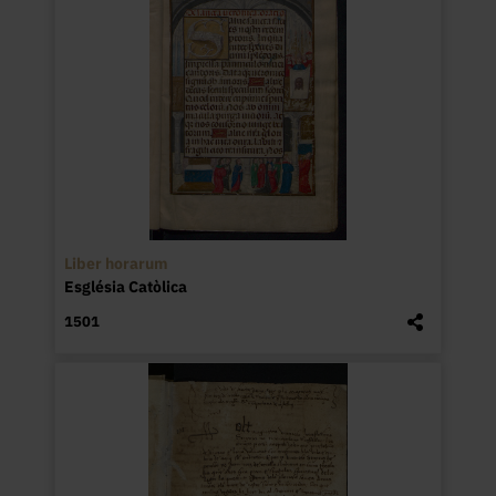
Liber horarum
Església Catòlica
1501