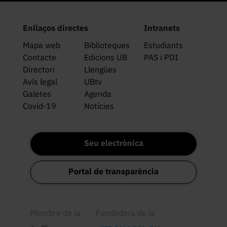
Enllaços directes
Intranets
Mapa web
Biblioteques
Estudiants
Contacte
Edicions UB
PAS i PDI
Directori
Llengües
Avís legal
UBtv
Galetes
Agenda
Covid-19
Notícies
Seu electrònica
Portal de transparència
Membre de la
Fundadora de la