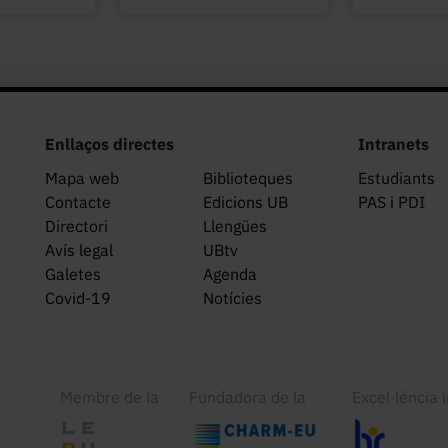
Enllaços directes
Intranets
Mapa web
Biblioteques
Estudiants
Contacte
Edicions UB
PAS i PDI
Directori
Llengües
Avís legal
UBtv
Galetes
Agenda
Covid-19
Notícies
Membre de la
Fundadora de la
Excel·lència 