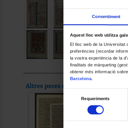
Consentiment
Aquest lloc web utilitza gal
El lloc web de la Universitat 
preferències (recordar infor
la vostra experiència de la d
finalitats de màrqueting (gest
obtenir més informació sobre
Barcelona
.
Altres peces de la col·lecció
Selecció
Requeriments
de
consentiment