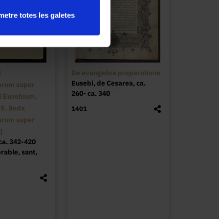
etre totes les galetes
i
De evangelica preparatione
Eusebi, de Cesarea, ca.
rum super
260- ca. 340
d Eusebium,
. S. Beda
1401
rum super
]
 ca. 342-420
rable, sant,