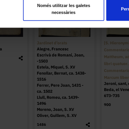
Només utilitzar les galetes
Perm
necessàries
Jardinet d’orats
[S. Hieronym
a
Alegre, Francesc
Commentario
Escrivà de Romaní, Joan,
Mattheum, a
-1503
libri quatuor
Estela, Miquel, S. XV
Commentario
Fenollar, Bernat, ca. 1438-
Marcum liber
1516
Jeroni, sant,
Ferrer, Pere Joan, 1431 -
Beda, el Vene
ca. 1502
673-735
Llull, Romeu, ca. 1439-
1496
900
Moreno, Joan, S. XV
Oliver, Guillem, S. XV
1486