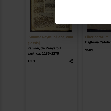
[Summa Raymundiana, cum
Liber horarum
Església Catòlic
glossis]
Ramon, de Penyafort,
1501
sant, ca. 1185-1275
1301