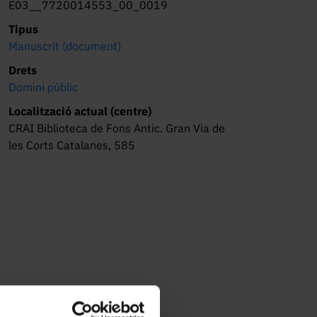
E03__7720014553_00_0019
Tipus
Manuscrit (document)
Drets
Domini públic
Localització actual (centre)
CRAI Biblioteca de Fons Antic. Gran Via de
les Corts Catalanes, 585