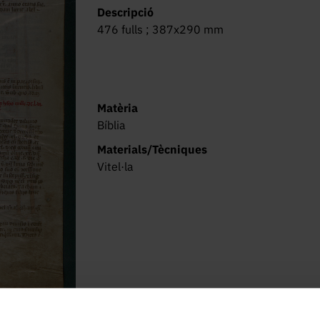
Descripció
476 fulls ; 387x290 mm
Matèria
Bíblia
Materials/Tècniques
Vitel·la