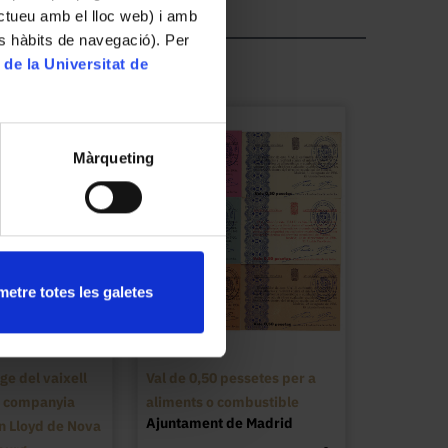
ractueu amb el lloc web) i amb
es hàbits de navegació). Per
 de la Universitat de
Màrqueting
etre totes les galetes
ge del vaixell
Val de 0,50 pessetes per a
a companyia
aliments o combustible
Ajuntament de Madrid
 Lloyd de Nova