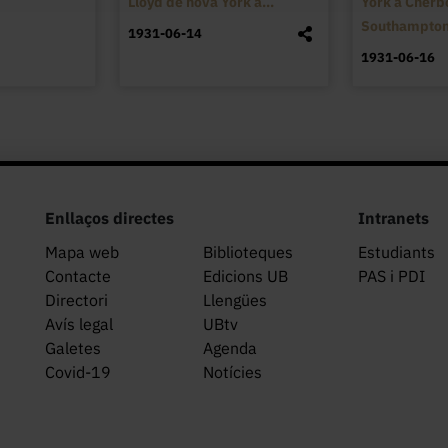
Lloyd de nova York a...
York a Cherb
Southampton
1931-06-14
1931-06-16
Enllaços directes
Intranets
Mapa web
Biblioteques
Estudiants
Contacte
Edicions UB
PAS i PDI
Directori
Llengües
Avís legal
UBtv
Galetes
Agenda
Covid-19
Notícies