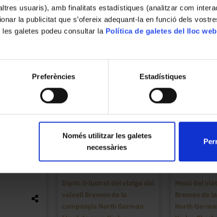
’altres usuaris), amb finalitats estadístiques (analitzar com inte
ionar la publicitat que s’ofereix adequant-la en funció dels vostr
 les galetes podeu consultar la
Política de galetes del lloc web
Preferències
Estadístiques
Només utilitzar les galetes
Perm
necessàries
Díptic il·lustrat del viatge del
Menú del viat
vaixell Bremen de la
Bremen de l
companyia North German
North German