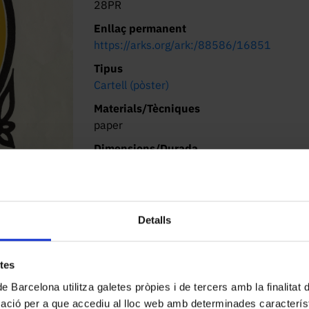
28PR
Enllaç permanent
https://arks.org/ark:/88586/16851
Tipus
Cartell (pòster)
Materials/Tècniques
paper
Dimensions/Durada
34 x 49 cm
Localització actual (centre)
CRAI Biblioteca del Pavelló de la República
Detalls
Av. Cardenal Vidal i Barraquer, 34-36
Descripció
Campanya de l'Assemblea de Catalunya per 
etes
de Barcelona utilitza galetes pròpies i de tercers amb la finalitat
mació per a que accediu al lloc web amb determinades caracterís