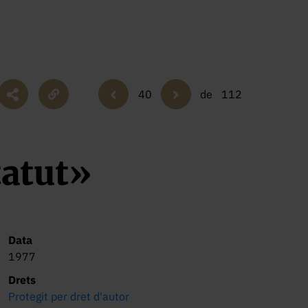
40
de
112
tatut»
Data
1977
Drets
Protegit per dret d'autor