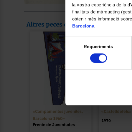
la vostra experiència de la d
finalitats de màrqueting (gest
obtenir més informació sobre
Altres peces de la col·lecció
Barcelona
.
Selecció
Requeriments
de
consentiment
«Campamentos juveniles,
«Castelldefels»
Barcelona 1960»
1970
Frente de Juventudes