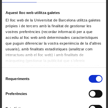
1922
Aquest lloc web utilitza galetes
El lloc web de la Universitat de Barcelona utilitza galetes
pròpies i de tercers amb la finalitat de gestionar les
vostres preferències (recordar informació per a que
accediu al lloc web amb determinades característiques
que puguin diferenciar la vostra experiència de la d’altres
usuaris), amb finalitats estadístiques (analitzar com
interactueu amb el lloc web) i amb finalitats de
màrqueting (gestionar la publicitat que s’ofereix
adequant-la en funció dels vostres hàbits de navegació).
Per obtenir més informació sobre les galetes podeu
Selecció
consultar la
Política de galetes del lloc web de la
Requeriments
Val de 0,50 pessetes per a aliments o combustible
de
Universitat de Barcelona
.
Ajuntament de Madrid
consentiment
1936-08
Preferències