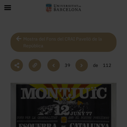
Mostra del Fons del CRAI Pavelló de la
República
39
de
112