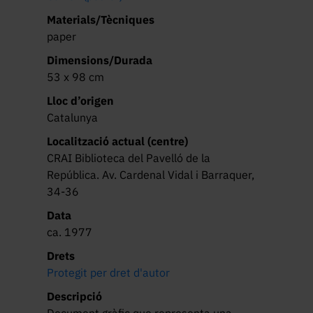
Materials/Tècniques
paper
Dimensions/Durada
53 x 98 cm
Lloc d’origen
Catalunya
Localització actual (centre)
CRAI Biblioteca del Pavelló de la
República. Av. Cardenal Vidal i Barraquer,
34-36
Data
ca. 1977
Drets
Protegit per dret d'autor
Descripció
Document gràfic que representa una 