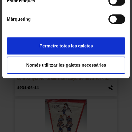
Estadístiques
Màrqueting
Permetre totes les galetes
Només utilitzar les galetes necessàries
Díptic il·lustrat del viatge del vaixell Bremen de la
companyia North German Lloyd de nova York a...
1931-06-14