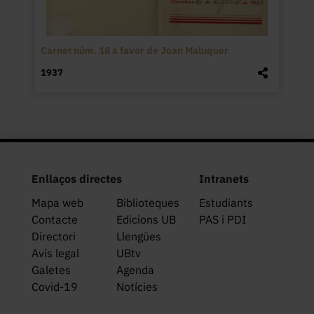
Carnet núm. 18 a favor de Joan Maluquer
1937
Enllaços directes
Intranets
Mapa web
Biblioteques
Estudiants
Contacte
Edicions UB
PAS i PDI
Directori
Llengües
Avís legal
UBtv
Galetes
Agenda
Covid-19
Notícies