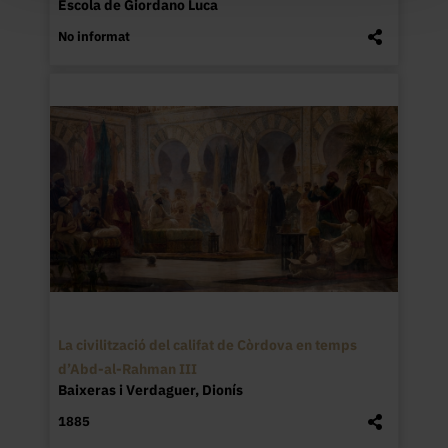
Escola de Giordano Luca
No informat
La civilització del califat de Còrdova en temps
d’Abd-al-Rahman III
Baixeras i Verdaguer, Dionís
1885