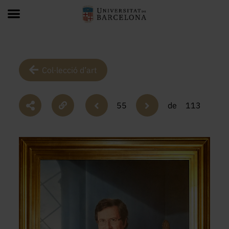
Col·lecció d’art
55
de
113