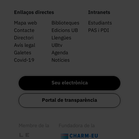
Enllaços directes
Intranets
Mapa web
Biblioteques
Estudiants
Contacte
Edicions UB
PAS i PDI
Directori
Llengües
Avís legal
UBtv
Galetes
Agenda
Covid-19
Notícies
Seu electrònica
Portal de transparència
Membre de la
Fundadora de la