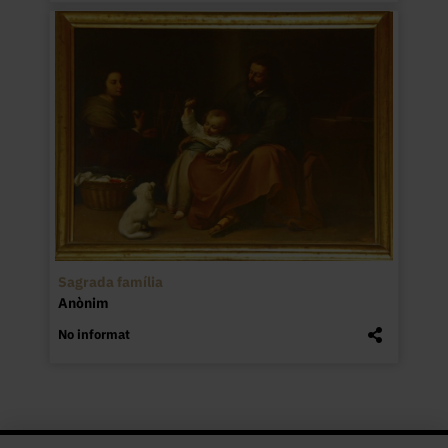
Sagrada família
Anònim
No informat