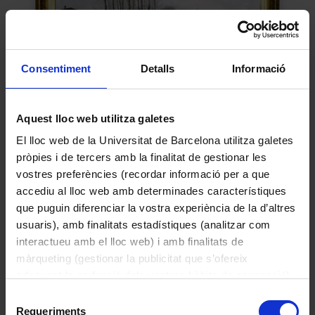
Consentiment
Detalls
Informació
Paisatge d’hivern
Aquest lloc web utilitza galetes
Lafuente Mellado, Ramiro
El lloc web de la Universitat de Barcelona utilitza galetes
1892
pròpies i de tercers amb la finalitat de gestionar les
vostres preferències (recordar informació per a que
accediu al lloc web amb determinades característiques
que puguin diferenciar la vostra experiència de la d’altres
usuaris), amb finalitats estadístiques (analitzar com
interactueu amb el lloc web) i amb finalitats de
màrqueting (gestionar la publicitat que s’ofereix
adequant-la en funció dels vostres hàbits de navegació).
Per obtenir més informació sobre les galetes podeu
Selecció
consultar la
Política de galetes del lloc web de la
Requeriments
de