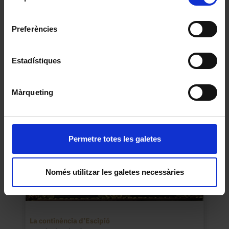
Universitat de Barcelona
.
consentiment
Preferències
El Davallament
Anònim
Estadístiques
1629
Màrqueting
Permetre totes les galetes
Només utilitzar les galetes necessàries
La continència d’Escipió