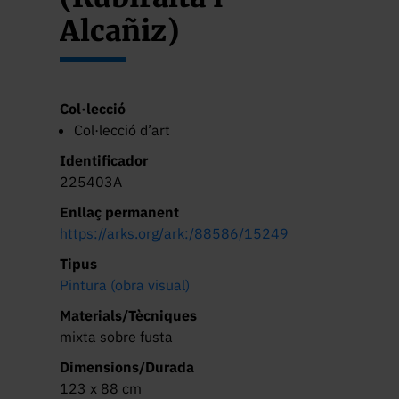
Alcañiz)
Col·lecció
Col·lecció d’art
Identificador
225403A
Enllaç permanent
https://arks.org/ark:/88586/15249
Tipus
Pintura (obra visual)
Materials/Tècniques
mixta sobre fusta
Dimensions/Durada
123 x 88 cm