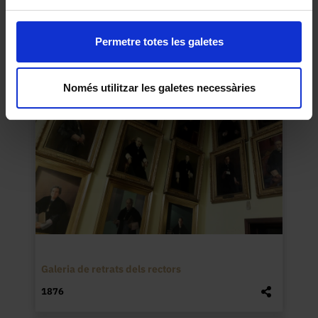
El Davallament
Anònim
Permetre totes les galetes
1629
Només utilitzar les galetes necessàries
Galeria de retrats dels rectors
1876