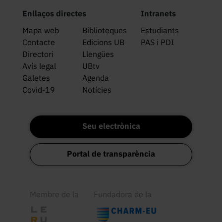
Enllaços directes
Intranets
Mapa web
Biblioteques
Estudiants
Contacte
Edicions UB
PAS i PDI
Directori
Llengües
Avís legal
UBtv
Galetes
Agenda
Covid-19
Notícies
Seu electrònica
Portal de transparència
Membre de la
Fundadora de la