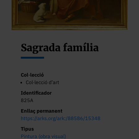
Sagrada família
Col·lecció
Col·lecció d’art
Identificador
825A
Enllaç permanent
https://arks.org/ark:/88586/15348
Tipus
Pintura (obra visual)