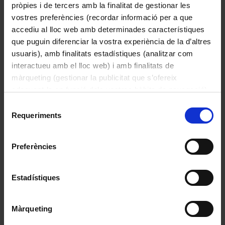
pròpies i de tercers amb la finalitat de gestionar les
vostres preferències (recordar informació per a que
accediu al lloc web amb determinades característiques
que puguin diferenciar la vostra experiència de la d’altres
usuaris), amb finalitats estadístiques (analitzar com
Conjunt de pintura històrica del Paranimf
interactueu amb el lloc web) i amb finalitats de
màrqueting (gestionar la publicitat que s’ofereix
1883
adequant-la en funció dels vostres hàbits de navegació).
Per obtenir més informació sobre les galetes podeu
Selecció
consultar la
Política de galetes del lloc web de la
Requeriments
de
Universitat de Barcelona
.
consentiment
Preferències
Estadístiques
Màrqueting