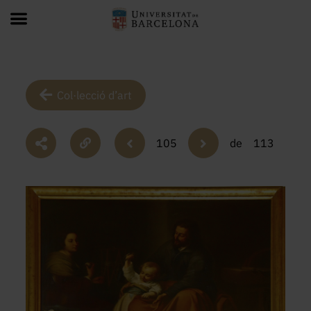
Col·lecció d’art
105
de
113