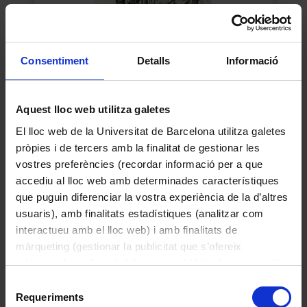
Consentiment
Detalls
Informació
Aquest lloc web utilitza galetes
Selva de Guinea Equatorial
El lloc web de la Universitat de Barcelona utilitza galetes
Jordi Sabater Pi
pròpies i de tercers amb la finalitat de gestionar les
vostres preferències (recordar informació per a que
accediu al lloc web amb determinades característiques
que puguin diferenciar la vostra experiència de la d’altres
usuaris), amb finalitats estadístiques (analitzar com
interactueu amb el lloc web) i amb finalitats de
màrqueting (gestionar la publicitat que s’ofereix
adequant-la en funció dels vostres hàbits de navegació).
Per obtenir més informació sobre les galetes podeu
Selecció
consultar la
Política de galetes del lloc web de la
Requeriments
de