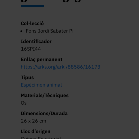
Col·lecció
Fons Jordi Sabater Pi
Identificador
16SPI44
Enllaç permanent
https://arks.org/ark:/88586/16173
Tipus
Espècimen animal
Materials/Tècniques
Os
Dimensions/Durada
26 x 26 cm
Lloc d’origen
Guinea Equatorial