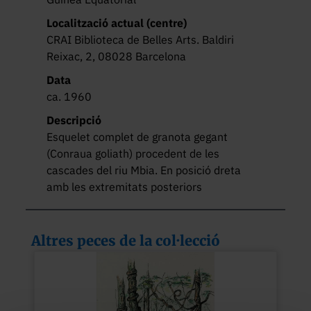
Localització actual (centre)
CRAI Biblioteca de Belles Arts. Baldiri
Reixac, 2, 08028 Barcelona
Data
ca. 1960
Descripció
Esquelet complet de granota gegant 
(Conraua goliath) procedent de les 
cascades del riu Mbia. En posició dreta 
amb les extremitats posteriors 
arronsades. Restauració i muntatge a 
càrrec del Centre de Recursos de 
Biodiversitat Animal de la Universitat de 
Altres peces de la col·lecció
Barcelona.