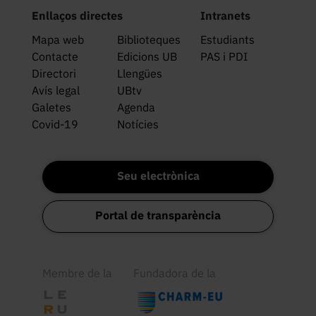
Enllaços directes
Intranets
Mapa web
Biblioteques
Estudiants
Contacte
Edicions UB
PAS i PDI
Directori
Llengües
Avís legal
UBtv
Galetes
Agenda
Covid-19
Notícies
Seu electrònica
Portal de transparència
Membre de la
Fundadora de la