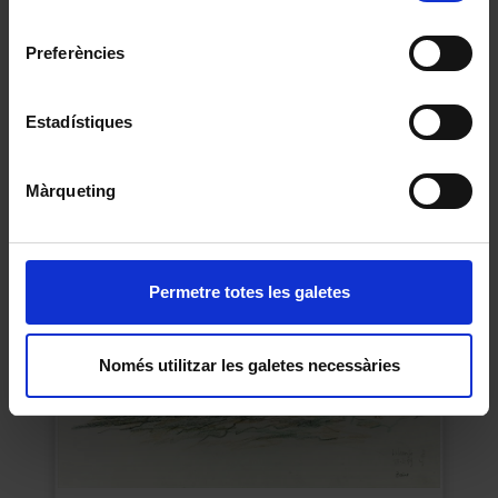
Universitat de Barcelona
.
consentiment
Preferències
Dona fang amb tatuatges
Estadístiques
Jordi Sabater Pi
1953
Màrqueting
Permetre totes les galetes
Només utilitzar les galetes necessàries