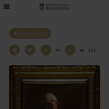
Col·lecció d’art
34
de
113