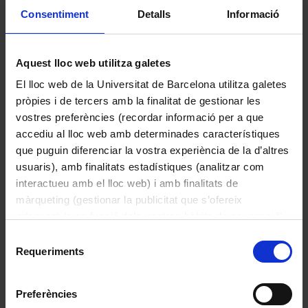
Consentiment
Detalls
Informació
Paisatge d’hivern
Lafuente Mellado, Ramiro
Aquest lloc web utilitza galetes
1892
El lloc web de la Universitat de Barcelona utilitza galetes
pròpies i de tercers amb la finalitat de gestionar les
vostres preferències (recordar informació per a que
accediu al lloc web amb determinades característiques
que puguin diferenciar la vostra experiència de la d’altres
usuaris), amb finalitats estadístiques (analitzar com
interactueu amb el lloc web) i amb finalitats de
màrqueting (gestionar la publicitat que s’ofereix
adequant-la en funció dels vostres hàbits de navegació).
Per obtenir més informació sobre les galetes podeu
Selecció
consultar la
Política de galetes del lloc web de la
Requeriments
de
Universitat de Barcelona
.
consentiment
Preferències
El Davallament