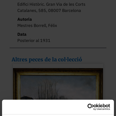
Edifici Històric. Gran Via de les Corts
Catalanes, 585, 08007 Barcelona
Autoria
Mestres Borrell, Félix
Data
Posterior al 1931
Altres peces de la col·lecció