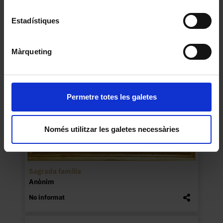
Anònim
1629
Estadístiques
Màrqueting
Permetre totes les galetes
Només utilitzar les galetes necessàries
Sagrada família
Anònim
No informat