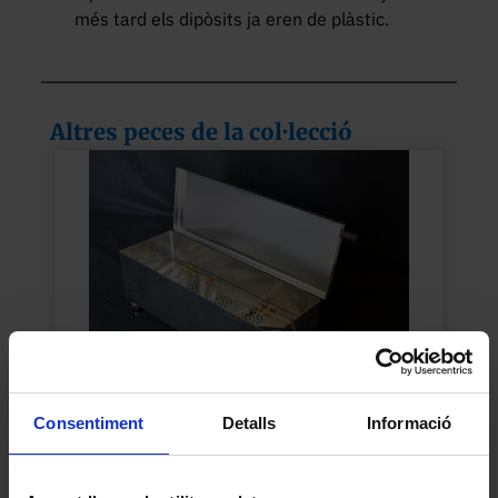
més tard els dipòsits ja eren de plàstic.
Altres peces de la col·lecció
Consentiment
Detalls
Informació
Bullidor
1970