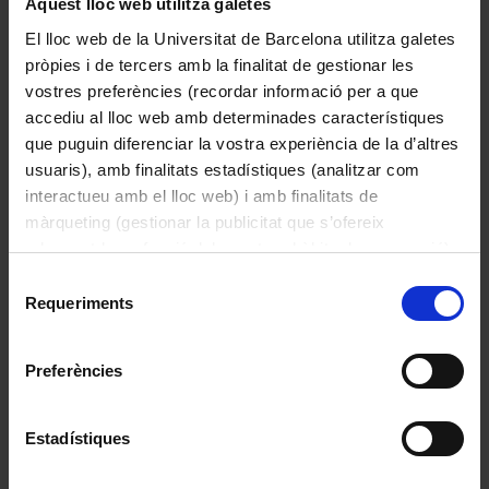
Aquest lloc web utilitza galetes
El lloc web de la Universitat de Barcelona utilitza galetes
pròpies i de tercers amb la finalitat de gestionar les
vostres preferències (recordar informació per a que
accediu al lloc web amb determinades característiques
que puguin diferenciar la vostra experiència de la d’altres
usuaris), amb finalitats estadístiques (analitzar com
interactueu amb el lloc web) i amb finalitats de
màrqueting (gestionar la publicitat que s’ofereix
adequant-la en funció dels vostres hàbits de navegació).
Per obtenir més informació sobre les galetes podeu
Selecció
consultar la
Política de galetes del lloc web de la
Requeriments
de
Esfigmomanòmetre i estoig
Universitat de Barcelona
.
consentiment
1950
Preferències
Estadístiques