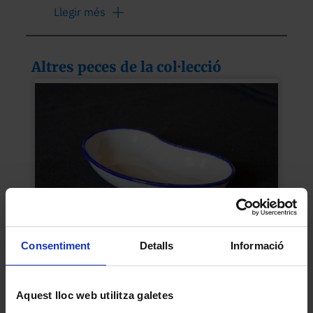
desinfectaven per ebullició.
Llegir més
Altres peces de la col·lecció
Consentiment
Detalls
Informació
Ronyonera
1950
Aquest lloc web utilitza galetes