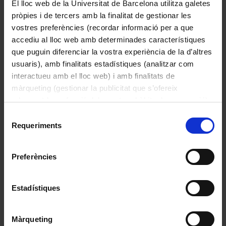
El lloc web de la Universitat de Barcelona utilitza galetes
pròpies i de tercers amb la finalitat de gestionar les
vostres preferències (recordar informació per a que
accediu al lloc web amb determinades característiques
que puguin diferenciar la vostra experiència de la d’altres
usuaris), amb finalitats estadístiques (analitzar com
interactueu amb el lloc web) i amb finalitats de
màrqueting (gestionar la publicitat que s’ofereix
adequant-la en funció dels vostres hàbits de navegació).
Per obtenir més informació sobre les galetes podeu
Selecció
consultar la
Política de galetes del lloc web de la
Requeriments
de
Universitat de Barcelona
.
Maquineta d’afaitar i estoig
consentiment
1920
Preferències
Estadístiques
Màrqueting