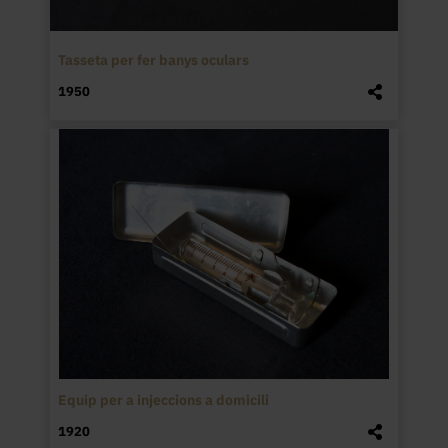
Tasseta per fer banys oculars
1950
Equip per a injeccions a domicili
1920