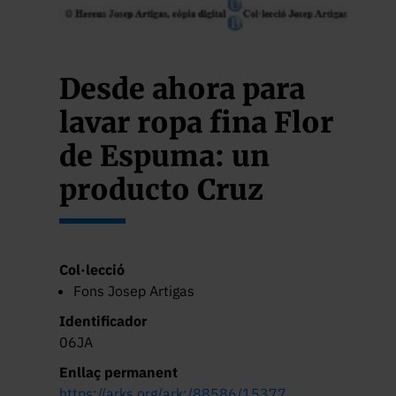
Desde ahora para
lavar ropa fina Flor
de Espuma: un
producto Cruz
Verde
Col·lecció
Fons Josep Artigas
Identificador
06JA
Enllaç permanent
https://arks.org/ark:/88586/15377