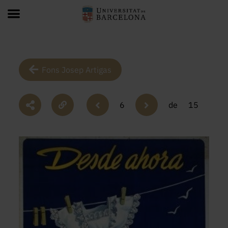
Fons Josep Artigas
6
de
15