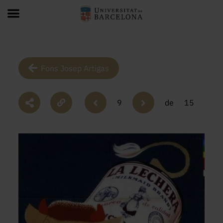
Fons Josep Artigas
9
de
15