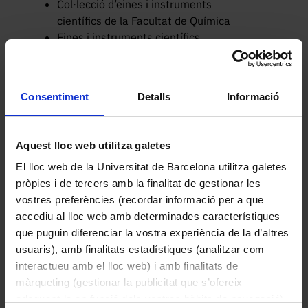
Col·lecció d’eines i instruments
científics de la Facultat de Química
Eines i instruments científics
Identificador
01IH
Consentiment
Detalls
Informació
Enllaç permanent
https://arks.org/ark:/88586/16064
Tipus
Aquest lloc web utilitza galetes
Pintura mural (obra visual)
El lloc web de la Universitat de Barcelona utilitza galetes
Materials/Tècniques
pròpies i de tercers amb la finalitat de gestionar les
Oli sobre un mur
vostres preferències (recordar informació per a que
accediu al lloc web amb determinades característiques
Dimensions/Durada
que puguin diferenciar la vostra experiència de la d’altres
272 x 217 cm
usuaris), amb finalitats estadístiques (analitzar com
Lloc d’origen
interactueu amb el lloc web) i amb finalitats de
Barcelona
màrqueting (gestionar la publicitat que s’ofereix
adequant-la en funció dels vostres hàbits de navegació).
Localització actual (centre)