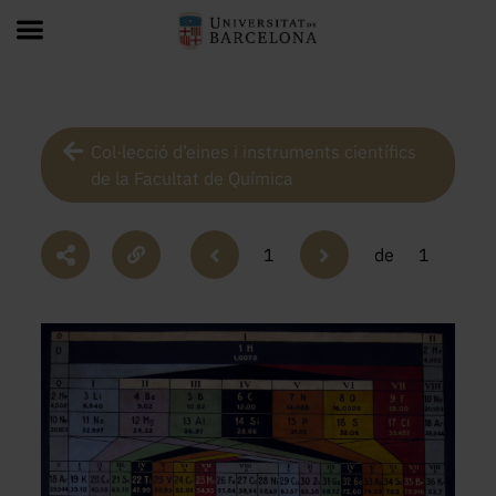
Col·lecció d’eines i instruments científics
de la Facultat de Química
1
de
1