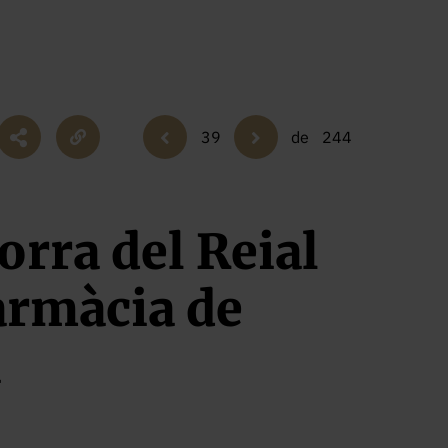
39
de
244
orra del Reial
Farmàcia de
à