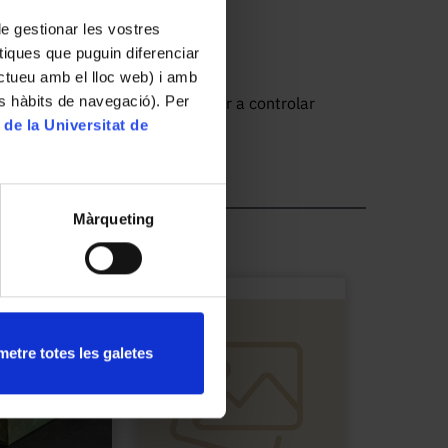
 de gestionar les vostres
tiques que puguin diferenciar
ractueu amb el lloc web) i amb
es hàbits de navegació). Per
e Sant Victorià de Barcelona per a controlar 
 de la Universitat de
Màrqueting
etre totes les galetes