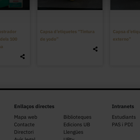
ostrador
Capsa d’etiquetes “Tintura
Capsa d’etiq
dels 100
de yodo”
externo”
na
Enllaços directes
Intranets
Mapa web
Biblioteques
Estudiants
Contacte
Edicions UB
PAS i PDI
Directori
Llengües
Avís legal
UBtv