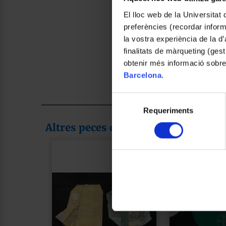
El lloc web de la Universitat 
preferències (recordar infor
la vostra experiència de la d
finalitats de màrqueting (gest
obtenir més informació sobre
Barcelona
.
Selecció
Requeriments
de
consentiment
Altres peces de la col·lecció