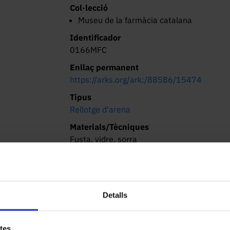
Col·lecció
Museu de la farmàcia catalana
Identificador
0166MFC
Enllaç permanent
https://arks.org/ark:/88586/15474
Tipus
Rellotge d'arena
Materials/Tècniques
Fusta, vidre, sorra
Dimensions/Durada
20.5 x 10.8 x 9.4 cm
Lloc d’origen
Detalls
Barcelona
Localització actual (centre)
Facultat de Farmàcia i Ciències de
etes