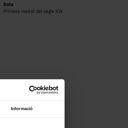
Data
Primera meitat del segle XIX
Informació