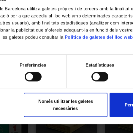
l'Alimentació. Campus Diagonal. Av Joan
de Barcelona utilitza galetes pròpies i de tercers amb la finalitat
XXIII, 27-31, 08028 Barcelona
mació per a que accediu al lloc web amb determinades caracterís
’altres usuaris), amb finalitats estadístiques (analitzar com inte
Descripció
ionar la publicitat que s’ofereix adequant-la en funció dels vostr
Instrument del Reial Col·legi de Farmàcia d
 les galetes podeu consultar la
Política de galetes del lloc web
exàmens de trenta minuts (1815 - 1840).
Preferències
Estadístiques
Només utilitzar les galetes
Perm
necessàries