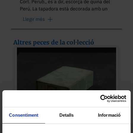
Cort. Perub., és a dir, escorça de quina del 
Perú. La tapadora està decorada amb un 
ocell amb les ales desplegades i envoltat 
Llegir més
de flors. El fons de la capsa porta 
inscrites, amb tinta, una sèrie de 
signatures no identificades. 

Altres peces de la col·lecció
Ús: professional, per conservar plantes 
medicinals.
Consentiment
Detalls
Informació
Capsa d’etiquetes “1”