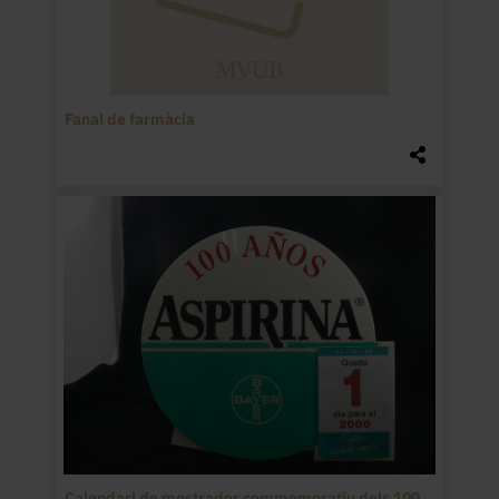
Fanal de farmàcia
Calendari de mostrador commemoratiu dels 100