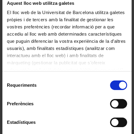
Aquest lloc web utilitza galetes
El lloc web de la Universitat de Barcelona utilitza galetes
pròpies i de tercers amb la finalitat de gestionar les
vostres preferències (recordar informació per a que
accediu al lloc web amb determinades característiques
que puguin diferenciar la vostra experiència de la d’altres
usuaris), amb finalitats estadístiques (analitzar com
interactueu amb el lloc web) i amb finalitats de
màrqueting (gestionar la publicitat que s’ofereix
adequant-la en funció dels vostres hàbits de navegació).
Per obtenir més informació sobre les galetes podeu
Selecció
consultar la
Política de galetes del lloc web de la
Requeriments
de
Universitat de Barcelona
.
consentiment
Capsa d’etiquetes “Uso externo”
Preferències
Estadístiques