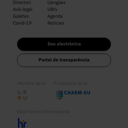
Directori
Llengües
Avís legal
UBtv
Galetes
Agenda
Covid-19
Notícies
Seu electrònica
Portal de transparència
Membre de la
Fundadora de la
Excel·lència internacional