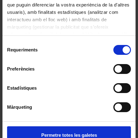
que puguin diferenciar la vostra experiència de la d’altres
usuaris), amb finalitats estadístiques (analitzar com
interactueu amb el lloc web) i amb finalitats de
Capsa d’etiquetes “1”
màrqueting (gestionar la publicitat que s’ofereix
adequant-la en funció dels vostres hàbits de navegació).
Per obtenir més informació sobre les galetes podeu
Selecció
consultar la
Política de galetes del lloc web de la
Requeriments
de
Universitat de Barcelona
.
consentiment
Preferències
Estadístiques
Màrqueting
«Concòrdia dels apotecaris de Barcelona»
1511
Permetre totes les galetes