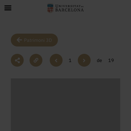
Patrimoni 3D
1
de
19