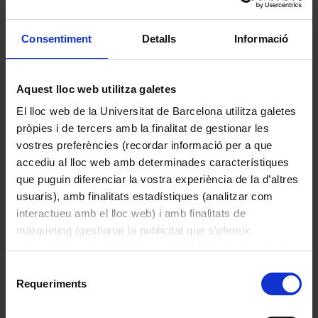
Consentiment
Detalls
Informació
Petaca amb cigarretes
Aquest lloc web utilitza galetes
El lloc web de la Universitat de Barcelona utilitza galetes
pròpies i de tercers amb la finalitat de gestionar les
Petaca de cuir amb cigarretes de grifa confiscada
vostres preferències (recordar informació per a que
en una batuda, 1965.
accediu al lloc web amb determinades característiques
Col·lecció de criminologia
que puguin diferenciar la vostra experiència de la d’altres
usuaris), amb finalitats estadístiques (analitzar com
interactueu amb el lloc web) i amb finalitats de
màrqueting (gestionar la publicitat que s’ofereix
adequant-la en funció dels vostres hàbits de navegació).
Altres models
Per obtenir més informació sobre les galetes podeu
Selecció
consultar la
Política de galetes del lloc web de la
Requeriments
de
Universitat de Barcelona
.
Guants de boxa
consentiment