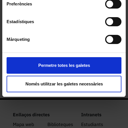
Preferències
Nvet
Estadístiques
Màrqueting
Escut del rei Carles I
Permetre totes les galetes
Kwa
Només utilitzar les galetes necessàries
Enllaços directes
Intranets
Mapa web
Biblioteques
Estudiants