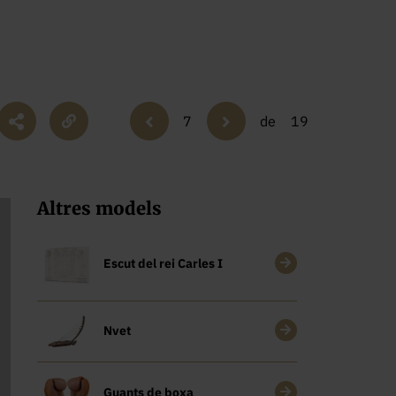
7
de
19
Altres models
Escut del rei Carles I
Nvet
Guants de boxa