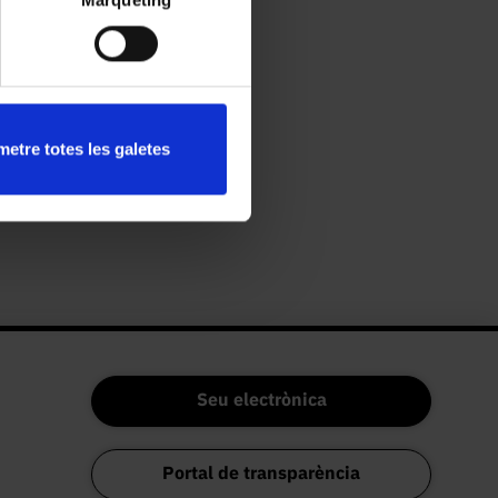
etre totes les galetes
Seu electrònica
Portal de transparència