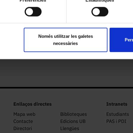
de gasteròpode
Només utilitzar les galetes
Perm
necessàries
ioerosió (Caulostrepsis taeniola i Entobia geometrica)
Enllaços directes
Intranets
Mapa web
Biblioteques
Estudiants
Contacte
Edicions UB
PAS i PDI
Directori
Llengües