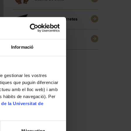
Petaca amb cigarretes
Kwa
Informació
 de gestionar les vostres
tiques que puguin diferenciar
ractueu amb el lloc web) i amb
es hàbits de navegació). Per
 de la Universitat de
Màrqueting