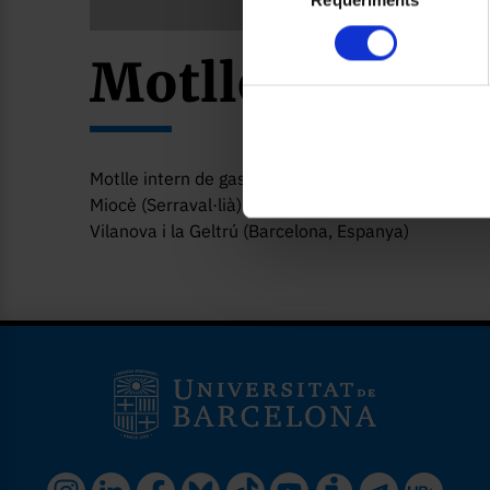
consentiment
Motlle intern 
Motlle intern de gasteròpode amb estructures de b
Miocè (Serraval·lià)
Vilanova i la Geltrú (Barcelona, Espanya)