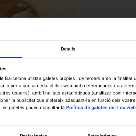
Detalls
etes
de Barcelona utilitza galetes pròpies i de tercers amb la finalitat
mació per a que accediu al lloc web amb determinades caracterís
’altres usuaris), amb finalitats estadístiques (analitzar com inte
ionar la publicitat que s’ofereix adequant-la en funció dels vostr
 les galetes podeu consultar la
Política de galetes del lloc web
Preferències
Estadístiques