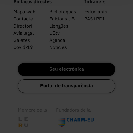
Enllaços directes
Intranets
Mapa web
Biblioteques
Estudiants
Contacte
Edicions UB
PAS i PDI
Directori
Llengües
Avís legal
UBtv
Galetes
Agenda
Covid-19
Notícies
Seu electrònica
Portal de transparència
Membre de la
Fundadora de la