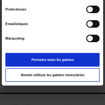
consentiment
Preferències
Kwa
Estadístiques
Nvet
Màrqueting
Petaca amb cigarretes
Permetre totes les galetes
Guants de boxa
Només utilitzar les galetes necessàries