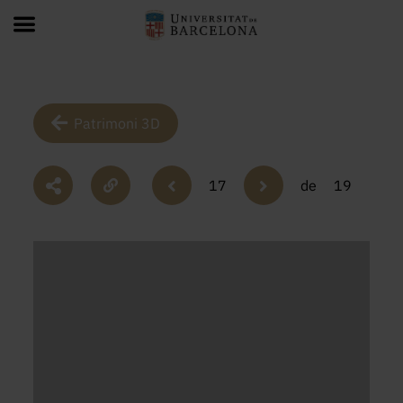
Patrimoni 3D
17
de
19