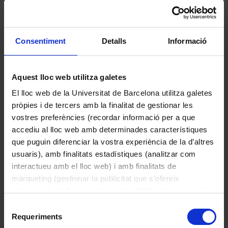
Consentiment
Detalls
Informació
Maces
Aquest lloc web utilitza galetes
El lloc web de la Universitat de Barcelona utilitza galetes
Més informació
pròpies i de tercers amb la finalitat de gestionar les
vostres preferències (recordar informació per a que
accediu al lloc web amb determinades característiques
que puguin diferenciar la vostra experiència de la d’altres
usuaris), amb finalitats estadístiques (analitzar com
interactueu amb el lloc web) i amb finalitats de
Altres models
màrqueting (gestionar la publicitat que s’ofereix
adequant-la en funció dels vostres hàbits de navegació).
Per obtenir més informació sobre les galetes podeu
Escut del rei Carles I
Selecció
consultar la
Política de galetes del lloc web de la
Requeriments
de
Universitat de Barcelona
.