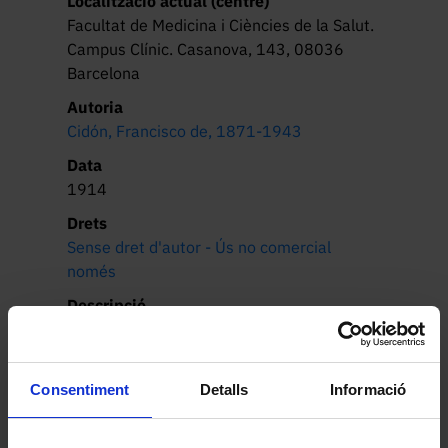
Localització actual (centre)
Facultat de Medicina i Ciències de la Salut.
Campus Clínic. Casanova, 143, 08036
Barcelona
Autoria
Cidón, Francisco de, 1871-1943
Data
1914
Drets
Sense dret d'autor - Ús no comercial
només
Descripció
El retrat mostra el Dr. Josep Antoni 
Massó i Llorens assegut, de mig perfil i 
amb la mirada fora quadre. Vesteix la 
Consentiment
Detalls
Informació
toga negra acadèmica, medalla doctoral i 
els punys de màniga daurats, el color de 
Llegir més