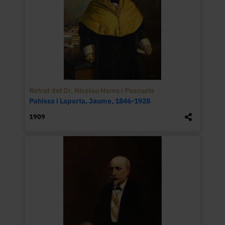
protagonistes a través d’un estil realista i 
precís.
Retrat del Dr. Nicolau Homs i Pascuets
Pahissa i Laporta, Jaume, 1846-1928
1909