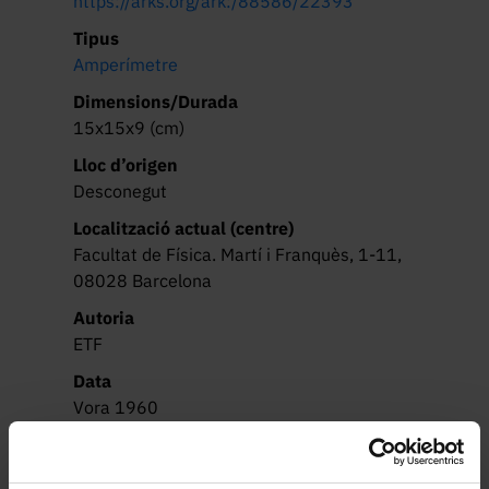
https://arks.org/ark:/88586/22393
Tipus
Amperímetre
Dimensions/Durada
15x15x9 (cm)
Lloc d’origen
Desconegut
Localització actual (centre)
Facultat de Física. Martí i Franquès, 1-11,
08028 Barcelona
Autoria
ETF
Data
Vora 1960
Drets
Protegit per dret d'autor