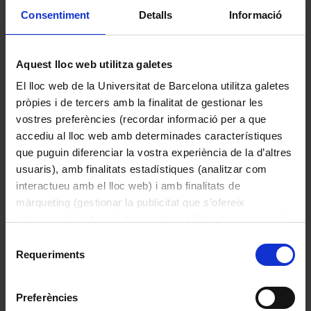
Descripció
Consentiment
Detalls
Informació
Descripció general:

Amperímetre analògic de taula fabricat 
Aquest lloc web utilitza galetes
per ETF (Escuela Técnica de Funcionarios, 
El lloc web de la Universitat de Barcelona utilitza galetes
Madrid). Carcassa de baquelita negra 
Llegir més
pròpies i de tercers amb la finalitat de gestionar les
(resina fenòlica), amb frontal rectangular i 
vostres preferències (recordar informació per a que
finestra de vidre.

accediu al lloc web amb determinades característiques
La pantalla presenta una escala 
que puguin diferenciar la vostra experiència de la d’altres
Altres peces de la col·lecció
semicircular d 0-7.5A i una agulla 
usuaris), amb finalitats estadístiques (analitzar com
metàl·lica fina. El logotip triangular ETF és 
interactueu amb el lloc web) i amb finalitats de
visible a la part inferior esquerra de 
màrqueting (gestionar la publicitat que s’ofereix
l’escala. Número de sèrie 189318.

adequant-la en funció dels vostres hàbits de navegació).
Per obtenir més informació sobre les galetes podeu
Selecció
Funcionament:

consultar la
Política de galetes del lloc web de la
Requeriments
de
Universitat de Barcelona
.
consentiment
Instrument electromecànic per a la 
mesura de corrent, basat en un moviment 
Preferències