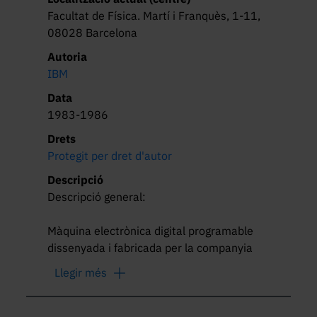
Facultat de Física. Martí i Franquès, 1-11,
08028 Barcelona
Autoria
IBM
Data
1983-1986
Drets
Protegit per dret d'autor
Descripció
Descripció general:

Màquina electrònica digital programable 
dissenyada i fabricada per la companyia 
IBM que permet executar una sèrie de 
Llegir més
comandes per a processar dades 
d’entrada obtenint informació que envia a 
la unitat de sortida. Considerant el 