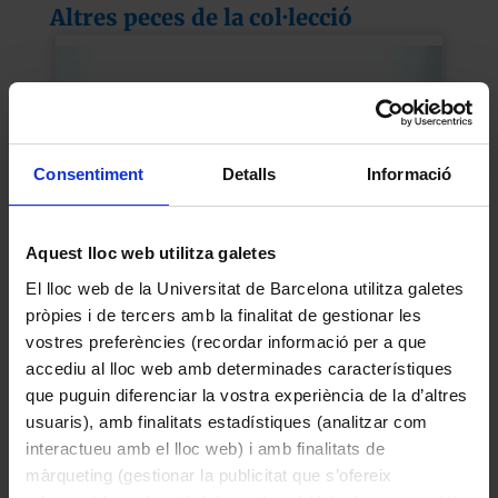
Altres peces de la col·lecció
hardware, està constituït per 3 parts: un 
monitor, un terminal i un teclat. Pel que fa 
el terminal, consisteix en una carcassa 
rectangular dins de la qual es troben les 
components principals com la unitat 
central de processament (CPU); a més, 
Consentiment
Detalls
Informació
aquest model compta amb dues 
disqueteres. Parant atenció a la part més 
tècnica, el model compta amb una 
Aquest lloc web utilitza galetes
memòria RAM incorporada a més d’una 
El lloc web de la Universitat de Barcelona utilitza galetes
disquetera de doble cara. També compta 
pròpies i de tercers amb la finalitat de gestionar les
amb un disc dur d’uns 10MB, una placa 
Generador de senyals de radiofreqüència FM/AM
vostres preferències (recordar informació per a que
base amb 8 ranures i un adaptador 
Philips
accediu al lloc web amb determinades característiques
asíncrona serial.

que puguin diferenciar la vostra experiència de la d’altres
1950
usuaris), amb finalitats estadístiques (analitzar com
Funcionament:

interactueu amb el lloc web) i amb finalitats de
màrqueting (gestionar la publicitat que s’ofereix
El PC/XT va estar un dels primers PC’s 