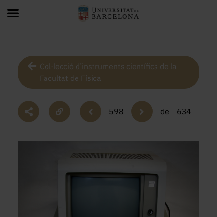
Col·lecció d’instruments científics de la
Facultat de Física
598
de
634