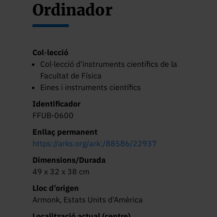
Ordinador
Col·lecció
Col·lecció d’instruments científics de la
Facultat de Física
Eines i instruments científics
Identificador
FFUB-0600
Enllaç permanent
https://arks.org/ark:/88586/22937
Dimensions/Durada
49 x 32 x 38 cm
Lloc d’origen
Armonk, Estats Units d'Amèrica
Localització actual (centre)