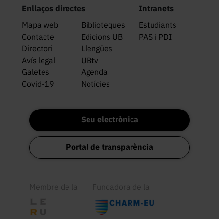
al segle XX. Va destacar al control de 
Enllaços directes
Intranets
models d’avions, vaixells i automòbils a 
Mapa web
Biblioteques
Estudiants
control remot; la empresa va contribuir al 
Contacte
Edicions UB
PAS i PDI
desenvolupament i popularització 
Directori
Llengües
d’aparells en l’àmbit de la industria del 
Avís legal
UBtv
radiocontrol. Es creu que aquest aparell 
Galetes
Agenda
va ser comercialitzat entre 1939 i 1950.
Covid-19
Notícies
Seu electrònica
Portal de transparència
Membre de la
Fundadora de la