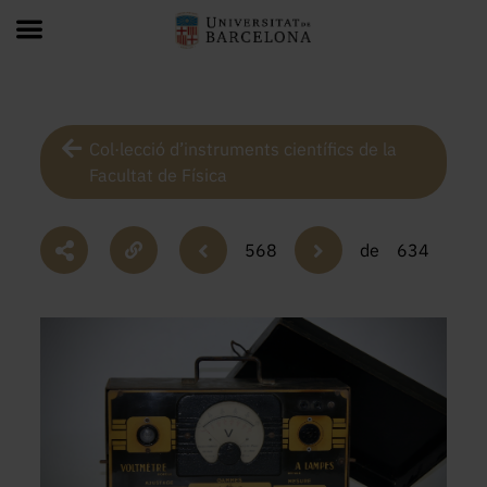
Col·lecció d’instruments científics de la
Facultat de Física
568
de
634