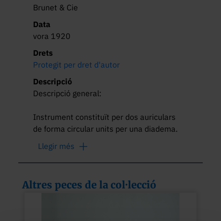
Brunet & Cie
Data
vora 1920
Drets
Protegit per dret d'autor
Descripció
Descripció general:

Instrument constituït per dos auriculars 
de forma circular units per una diadema. 
Aquests estan connectats a un cable de 1 
Llegir més
metre de connexió RCA / Cinch. L’aparell 
correspon al model Casques et Écouteurs 
Type F fabricat per l’empresa francesa 
Altres peces de la col·lecció
Brunet & Cie, Éts.

Funcionament:
