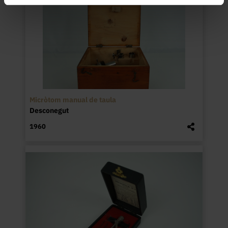
Micròtom manual de taula
Desconegut
1960