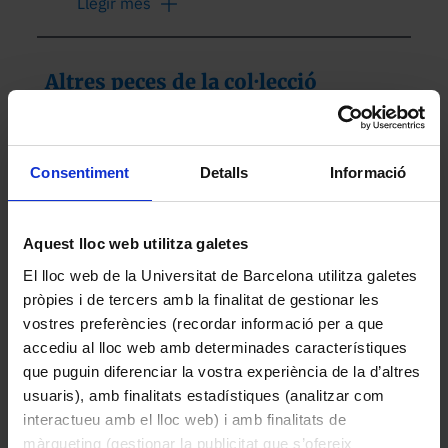
Llegir més
"Indicador de buit". El buit total 
correspondria a 76 cmHg (la pressió 
atmosfèrica estàndard a nivell del mar), 
Altres peces de la col·lecció
per la qual cosa l'agulla es mou en sentit 
horari a mesura que s'extreu l'aire del 
sistema.
Consentiment
Detalls
Informació
Aquest lloc web utilitza galetes
El lloc web de la Universitat de Barcelona utilitza galetes
pròpies i de tercers amb la finalitat de gestionar les
vostres preferències (recordar informació per a que
accediu al lloc web amb determinades característiques
Dosímetre
que puguin diferenciar la vostra experiència de la d’altres
Desconegut
usuaris), amb finalitats estadístiques (analitzar com
interactueu amb el lloc web) i amb finalitats de
1960
màrqueting (gestionar la publicitat que s’ofereix