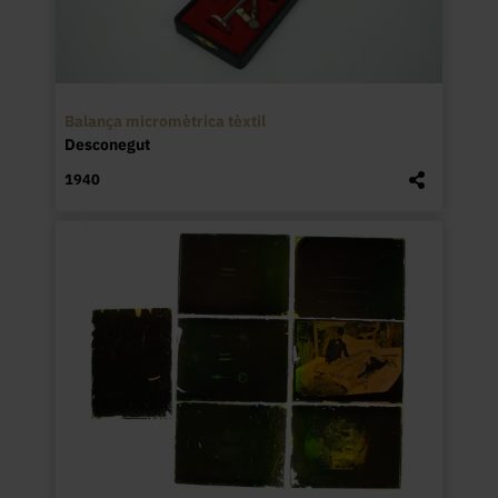
Balança micromètrica tèxtil
Desconegut
1940