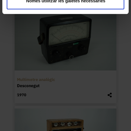
Només utilitzar les galetes necessàries
Multímetre analògic
Desconegut
1970