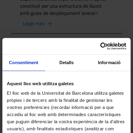
constituït per una estructura de llautó 
amb guies de desplaçament lateral i 
cargol micromètric amb tambor graduat. 
Llegir més
Presenta un orifici central destinat a 
allotjar un ocular, diafragma o altre 
component òptic, així com una escala 
Altres peces de la col·lecció
longitudinal per al control del 
desplaçament.

Consentiment
Detalls
Informació
Funcionament

Aquest lloc web utilitza galetes
El dispositiu permet el desplaçament 
lateral fi d’un element òptic respecte a 
El lloc web de la Universitat de Barcelona utilitza galetes
l’eix del sistema, mitjançant un cargol 
pròpies i de tercers amb la finalitat de gestionar les
micromètric. Aquest ajust permet alinear 
vostres preferències (recordar informació per a que
amb precisió el component òptic amb el 
accediu al lloc web amb determinades característiques
feix de llum o amb altres elements del 
que puguin diferenciar la vostra experiència de la d’altres
muntatge experimental.

usuaris), amb finalitats estadístiques (analitzar com
Balança micromètrica tèxtil