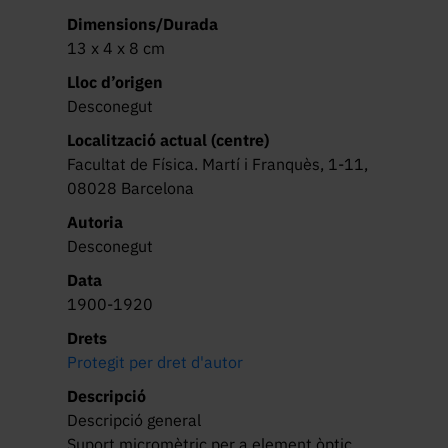
Dimensions/Durada
13 x 4 x 8 cm
Lloc d’origen
Desconegut
Localització actual (centre)
Facultat de Física. Martí i Franquès, 1-11,
08028 Barcelona
Autoria
Desconegut
Data
1900-1920
Drets
Protegit per dret d'autor
Descripció
Descripció general

Suport micromètric per a element òptic, 