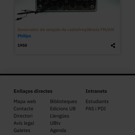
Generador de senyals de radiofreqüència FM/AM
Philips
1950
Enllaços directes
Intranets
Mapa web
Biblioteques
Estudiants
Contacte
Edicions UB
PAS i PDI
Directori
Llengües
Avís legal
UBtv
Galetes
Agenda