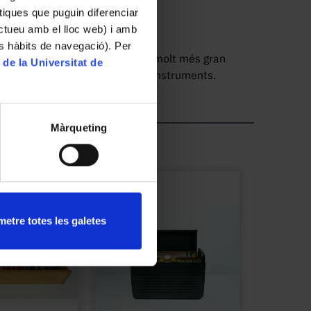
tiques que puguin diferenciar
ractueu amb el lloc web) i amb
es hàbits de navegació). Per
ngranatge. Una roda dentada és molt més gran 
 de la Universitat de
at on s’hi poden encaixar altres instruments. 
 per fer bullir l'aigua pel calor produit per 


Màrqueting
petita a una velocitat molt alta. Serveix per a 
 forat i demostrar elements de la física com 
etre totes les galetes