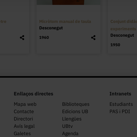
tre
Micròtom manual de taula
Conjunt didàc
Desconegut
experiments d
Desconegut
1960
1950
Enllaços directes
Intranets
Mapa web
Biblioteques
Estudiants
Contacte
Edicions UB
PAS i PDI
Directori
Llengües
Avís legal
UBtv
Galetes
Agenda