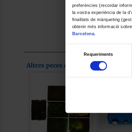
preferències (recordar infor
la vostra experiència de la d
finalitats de màrqueting (gest
obtenir més informació sobre
Barcelona
.
Selecció
Requeriments
de
consentiment
Altres peces de la col·lecció