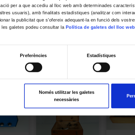
Descripció
mació per a que accediu al lloc web amb determinades caracterís
Descripció general:

’altres usuaris), amb finalitats estadístiques (analitzar com inte
ionar la publicitat que s’ofereix adequant-la en funció dels vostr
Taulell de fusta amb un sistema bàsic d’e
 les galetes podeu consultar la
Política de galetes del lloc web
que l’altra. Amb la roda petita hi ha un for
Actualment hi ha muntat un aparell de Tyndall
Llegir més
la força de fregament exercida per la pinça.
Preferències
Estadístiques
Funcionament:

Al fer girar la roda gran es fa girar la roda 
fer girar altres instruments que encaixin al
la força centrífuga.
Només utilitzar les galetes
Perm
necessàries