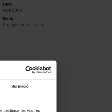
Data
vora 1860
Drets
Protegit per dret d'autor
Informació
 de gestionar les vostres