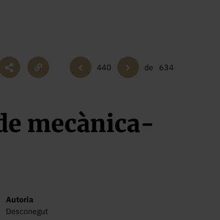
440
de
634
 de mecànica-
Autoria
Desconegut