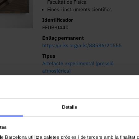
Facultat de Física
Eines i instruments científics
Identificador
FFUB-0440
Enllaç permanent
https://arks.org/ark:/88586/21555
Tipus
Artefacte experimental (pressió
atmosfèrica)
Dimensions/Durada
70 x 31 x 17 cm
Lloc d’origen
Desconegut
Detalls
Localització actual (centre)
Facultat de Física. Martí i Franquès, 1-11,
etes
08028 Barcelona
de Barcelona utilitza galetes pròpies i de tercers amb la finalitat