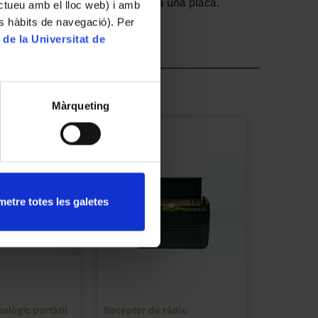
lom i amb una vareta que subjecta una placa. 
ractueu amb el lloc web) i amb
a mesurar densitats d’objectes.

es hàbits de navegació). Per
 de la Universitat de
punta de plom a la part inferior. Es col·loca 
rior i s’afegeix la tara necessària per a que la 
Màrqueting
l’aigua. Seguidament es substitueix l’objecte 
ni a estar a la superfície, així es coneix la 
l’objecte sobre la punta de plom i es tornen a 
floti establement. Així es coneixerà la massa 
bté amb la relació entre la massa de l’objecte 
etre totes les galetes
3-1815) al voltant del 1780.
alògic portàtil
Receptor de ràdio