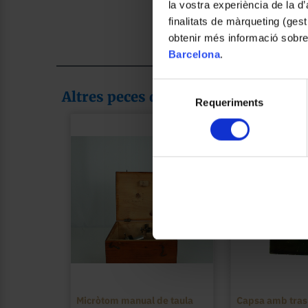
la vostra experiència de la d
finalitats de màrqueting (gest
obtenir més informació sobre
Barcelona
.
Selecció
Altres peces de la col·lecció
Requeriments
de
consentiment
Micròtom manual de taula
Capsa amb tras