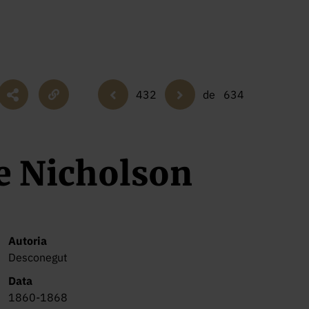
432
de
634
e Nicholson
Autoria
Desconegut
Data
1860-1868