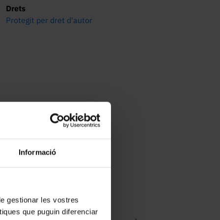
Drets
Protegit per dret d'autor
Informació
 de gestionar les vostres
tiques que puguin diferenciar