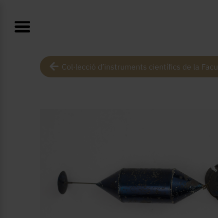
Col·lecció d’instruments científics de la Facu