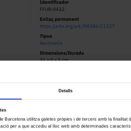
Identificador
FFUB-0432
Enllaç permanent
https://arks.org/ark:/88586/21527
Tipus
Aeròmetre
Dimensions/Durada
31 x 5 x 5 cm
Lloc d’origen
Desconegut
Localització actual (centre)
Detalls
Facultat de Física. Martí i Franquès, 1-11,
08028 Barcelona
etes
Descripció
Descripció general:

de Barcelona utilitza galetes pròpies i de tercers amb la finalitat
mació per a que accediu al lloc web amb determinades caracterís