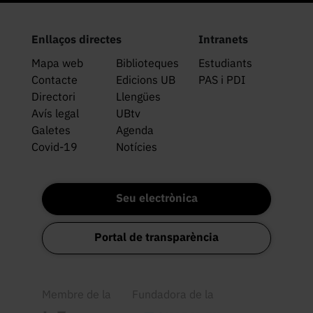
Enllaços directes
Intranets
Mapa web
Biblioteques
Estudiants
Contacte
Edicions UB
PAS i PDI
Directori
Llengües
Avís legal
UBtv
Galetes
Agenda
Covid-19
Notícies
Seu electrònica
Portal de transparència
Membre de la
Fundadora de la