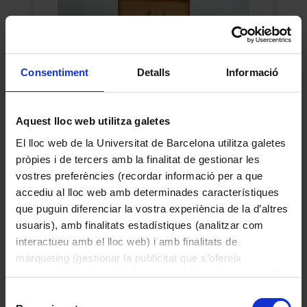
Consentiment
Detalls
Informació
Aquest lloc web utilitza galetes
Micròtom manual de taula
El lloc web de la Universitat de Barcelona utilitza galetes
Desconegut
pròpies i de tercers amb la finalitat de gestionar les
1960
vostres preferències (recordar informació per a que
accediu al lloc web amb determinades característiques
que puguin diferenciar la vostra experiència de la d’altres
usuaris), amb finalitats estadístiques (analitzar com
interactueu amb el lloc web) i amb finalitats de
màrqueting (gestionar la publicitat que s’ofereix
adequant-la en funció dels vostres hàbits de navegació).
Per obtenir més informació sobre les galetes podeu
Selecció