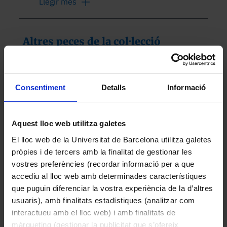
Llegir més
defineixen una obertura ajustable, 
muntades sobre una estructura amb 
sistema de regulació micromètrica i base 
Altres peces de la col·lecció
giratòria.

Funcionament

L’amplada de l’escletxa es regula 
Consentiment
Detalls
Informació
mitjançant un cargol micromètric que 
desplaça una de les làmines respecte a 
l’altra, permetent obtenir obertures molt 
Aquest lloc web utilitza galetes
fines i controlades. Aquest ajust 
El lloc web de la Universitat de Barcelona utilitza galetes
determina la quantitat de llum que 
pròpies i de tercers amb la finalitat de gestionar les
travessa el sistema i, en aplicacions 
vostres preferències (recordar informació per a que
espectroscòpiques, la resolució espectral. 
accediu al lloc web amb determinades característiques
La base giratòria facilita l’alineació 
Generador de senyals de radiofreqüència FM/AM
que puguin diferenciar la vostra experiència de la d’altres
precisa amb l’eix òptic de l’instrument.

Philips
usuaris), amb finalitats estadístiques (analitzar com
interactueu amb el lloc web) i amb finalitats de
1950
Dades històriques

màrqueting (gestionar la publicitat que s’ofereix
Aquest tipus de dispositius formava part 