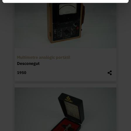
Multímetre analògic portàtil
Desconegut
1950