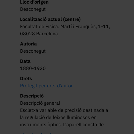
Lloc d’origen
Desconegut
Localització actual (centre)
Facultat de Física. Martí i Franquès, 1-11,
08028 Barcelona
Autoria
Desconegut
Data
1880-1920
Drets
Protegit per dret d'autor
Descripció
Descripció general

Escletxa variable de precisió destinada a 
la regulació de feixos lluminosos en 
instruments òptics. L’aparell consta de 
dues làmines metàl·liques paral·leles que 