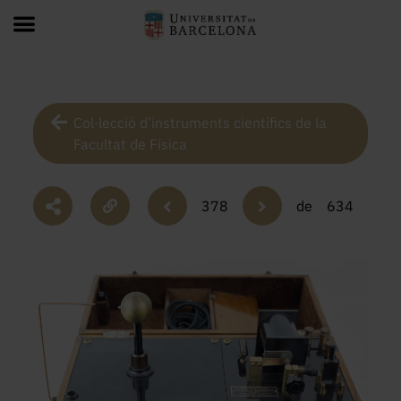
Col·lecció d’instruments científics de la
Facultat de Física
378
de
634