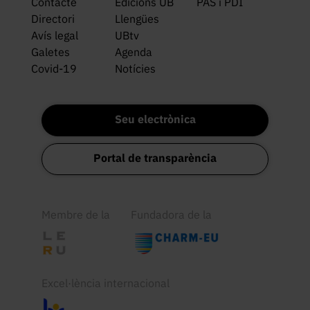
Contacte
Edicions UB
PAS i PDI
Directori
Llengües
Avís legal
UBtv
Galetes
Agenda
Covid-19
Notícies
Seu electrònica
Portal de transparència
Membre de la
Fundadora de la
Excel·lència internacional