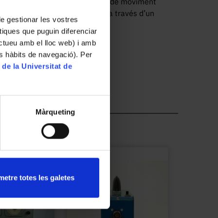
. L’aparell presenta un sistema de moviment 
a, que transmet el moviment a través d’un 
 de gestionar les vostres
tiques que puguin diferenciar
ractueu amb el lloc web) i amb
es hàbits de navegació). Per
ana amb la roda dentada, produint una 
 de la Universitat de
ció de velocitat i augment del parell. 
erística d’irrevessibilitat, és a dir, la roda 
ma permet visualitzar de manera clara els 
i els engranatges.

Màrqueting
uips docents dels gabinets de física del segle 
ncipis de mecànica. La seva construcció en 
ostratiu, el situen probablement a la segona 
etre totes les galetes