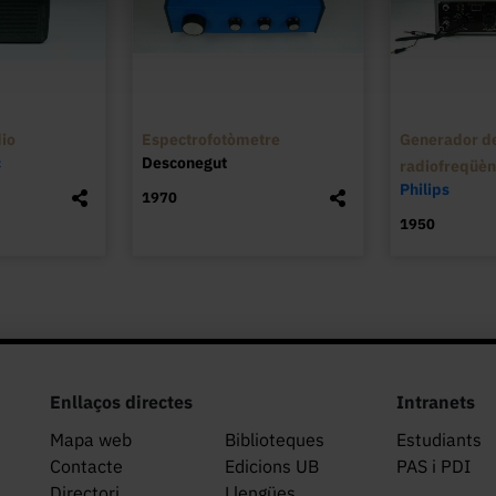
io
Espectrofotòmetre
Generador de
c
Desconegut
radiofreqüè
Philips
1970
1950
Enllaços directes
Intranets
Mapa web
Biblioteques
Estudiants
Contacte
Edicions UB
PAS i PDI
Directori
Llengües