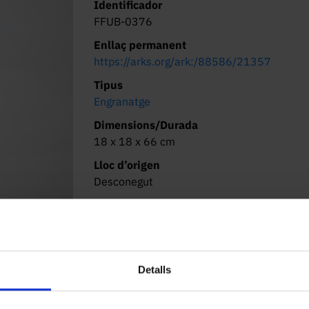
Identificador
FFUB-0376
Enllaç permanent
https://arks.org/ark:/88586/21357
Tipus
Engranatge
Dimensions/Durada
18 x 18 x 66 cm
Lloc d’origen
Desconegut
Localització actual (centre)
Facultat de Física. Martí i Franquès, 1-11,
08028 Barcelona
Descripció
Detalls
Descripció general

Model mecànic de doble cargol sense fi am