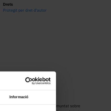
Drets
Protegit per dret d'autor
Informació
b transmissió per engranatges, muntat sobre 