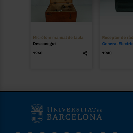
Micròtom manual de taula
Receptor de ràd
Desconegut
General Electri
1960
1940