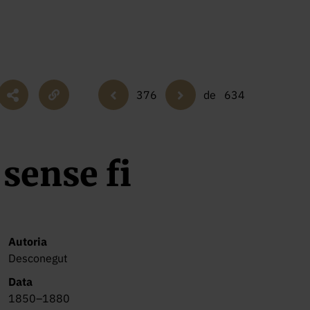
376
de
634
sense fi
Autoria
Desconegut
Data
1850–1880