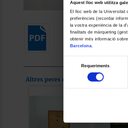
Aquest lloc web utilitza gal
El lloc web de la Universitat 
Foto: Claudia León Mas
preferències (recordar infor
la vostra experiència de la d
finalitats de màrqueting (gest
obtenir més informació sobre
Barcelona
.
Selecció
Requeriments
de
consentiment
Altres peces de la col·lecció