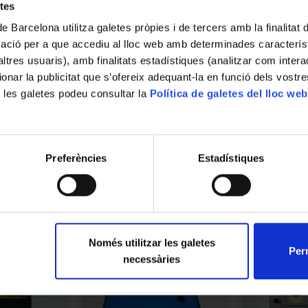
una estructura de llautó amb base de fusta
etes
accionat manualment mitjançant una manet
de Barcelona utilitza galetes pròpies i de tercers amb la finalitat
cargol sense fi a una roda dentada.

Llegir més
mació per a que accediu al lloc web amb determinades caracterís
’altres usuaris), amb finalitats estadístiques (analitzar com inte
Funcionament

ionar la publicitat que s’ofereix adequant-la en funció dels vostr
En girar la maneta, el cargol sense fi engr
 les galetes podeu consultar la
Política de galetes del lloc web
transmissió de moviment amb una gran reduc
Aquest tipus de mecanisme presenta la caract
dentada no pot fer girar el cargol. El siste
principis bàsics de la transmissió mecànica 
Preferències
Estadístiques
Dades històriques

Aquest tipus d’aparell formava part dels eq
XIX, utilitzats per a la demostració de pri
llautó i fusta, així com el seu caràcter dem
Només utilitzar les galetes
meitat del segle XIX.
Perm
necessàries