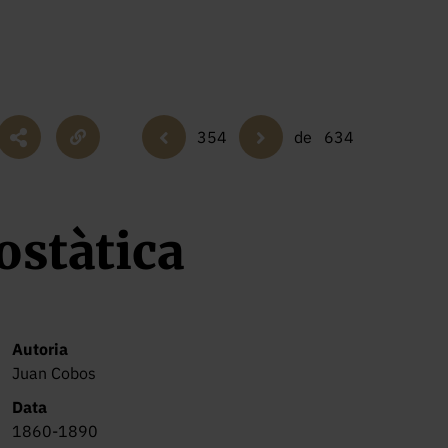
354
de
634
ostàtica
Autoria
Juan Cobos
Data
1860-1890