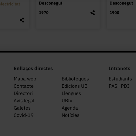
Desconegut
Desconegut
lectricitat
1970
1900
Enllaços directes
Intranets
Mapa web
Biblioteques
Estudiants
Contacte
Edicions UB
PAS i PDI
Directori
Llengües
Avís legal
UBtv
Galetes
Agenda
Covid-19
Notícies