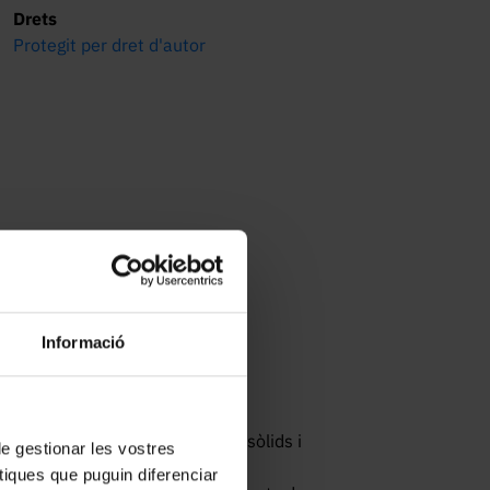
Drets
Protegit per dret d'autor
Informació
t per determinar la densitat de sòlids i 
 de gestionar les vostres
tiques que puguin diferenciar