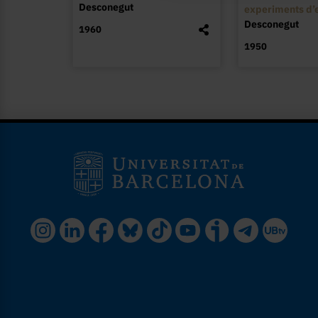
Desconegut
experiments d’e
Desconegut
1960
1950