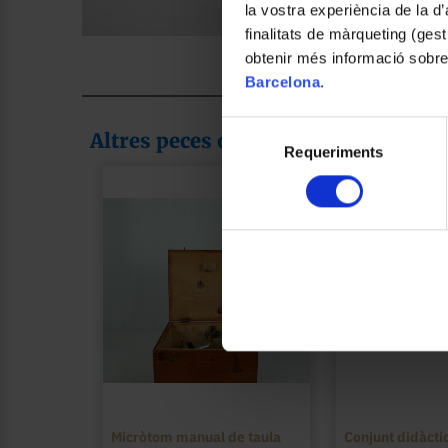
la vostra experiència de la d
finalitats de màrqueting (gest
Foto: Claudia León Mas
obtenir més informació sobre
Barcelona
.
Selecció
Altres peces de la col·lecció
Requeriments
de
consentiment
Micròtom manual de taula
Conjunt didàctic