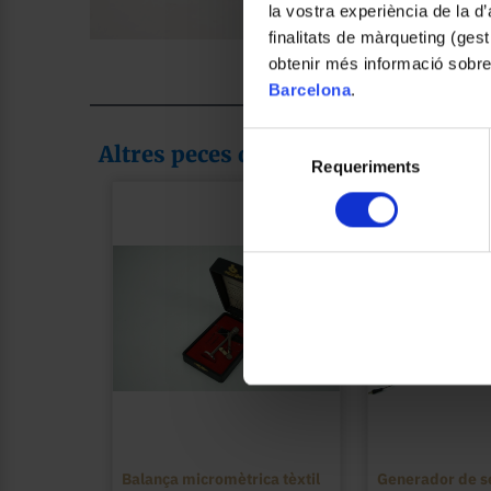
la vostra experiència de la d
finalitats de màrqueting (gest
Foto: Claudia León Mas
obtenir més informació sobre
Barcelona
.
Selecció
Altres peces de la col·lecció
Requeriments
de
consentiment
Balança micromètrica tèxtil
Generador de s