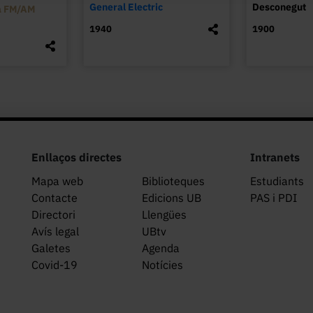
General Electric
Desconegut
a FM/AM
1940
1900
Enllaços directes
Intranets
Mapa web
Biblioteques
Estudiants
Contacte
Edicions UB
PAS i PDI
Directori
Llengües
Avís legal
UBtv
Galetes
Agenda
Covid-19
Notícies