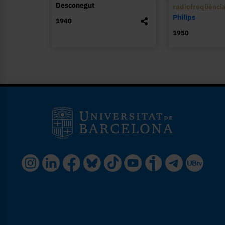
Desconegut
radiofreqüènci
Philips
1940
1950