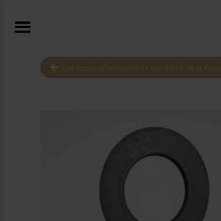
Col·lecció d’instruments científics de la Facu