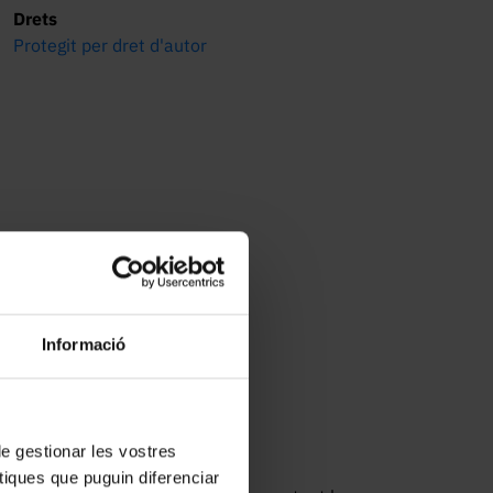
Drets
Protegit per dret d'autor
Informació
 de gestionar les vostres
tiques que puguin diferenciar