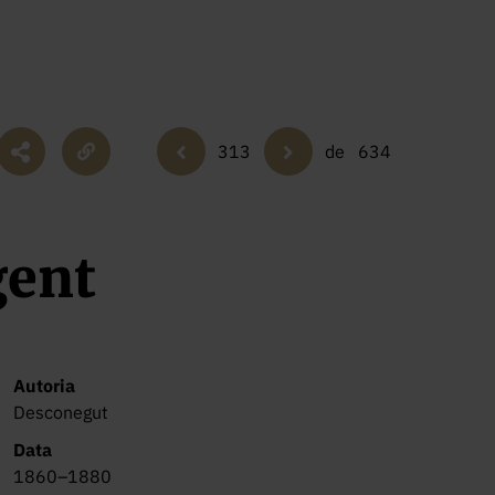
313
de
634
gent
Autoria
Desconegut
Data
1860–1880