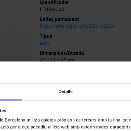
Identificador
FFUB-0313
Enllaç permanent
https://arks.org/ark:/88586/21156
Tipus
Lent
Dimensions/Durada
19 x 11 x 47 cm
Lloc d’origen
Desconegut
Localització actual (centre)
Detalls
Facultat de Física. Martí i Franquès, 1-11,
08028 Barcelona
Descripció
etes
Funcionament:

de Barcelona utilitza galetes pròpies i de tercers amb la finalitat
mació per a que accediu al lloc web amb determinades caracterís