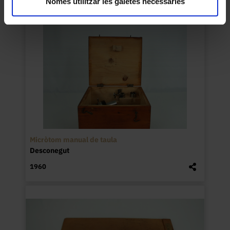
Només utilitzar les galetes necessàries
Micròtom manual de taula
Desconegut
1960