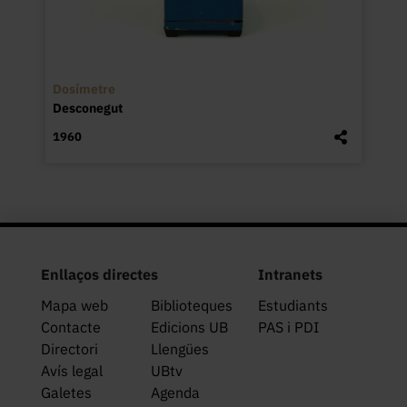
Dosímetre
Desconegut
1960
Enllaços directes
Intranets
Mapa web
Biblioteques
Estudiants
Contacte
Edicions UB
PAS i PDI
Directori
Llengües
Avís legal
UBtv
Galetes
Agenda