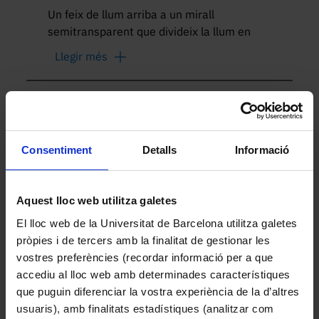
Un feix de llum arriba a un mirall 
semitransparent que divideix la llum en 
dos camins perpendiculars. La llum es 
Llegir més
reflecteix en dos miralls plans i torna al 
punt central, on es recombinen els dos 
feixos. El cargol frontal permet desplaçar 
Altres peces de la col·lecció
un dels miralls amb una precisió de 
micres, modificant la diferència de camí 
òptic. Quan els dos feixos es tornen a 
Consentiment
Detalls
Informació
unir, si han recorregut distàncies 
lleugerament diferents, es genera un 
Aquest lloc web utilitza galetes
patró d’interferència en forma de franges 
o anells.

El lloc web de la Universitat de Barcelona utilitza galetes
pròpies i de tercers amb la finalitat de gestionar les
Es pot configurar en dos tipus principals 
vostres preferències (recordar informació per a que
d’experiments:

accediu al lloc web amb determinades característiques
1. Michelson: utilitza la divisió d’un feix en 
que puguin diferenciar la vostra experiència de la d’altres
dos braços separats per mesurar petites 
usuaris), amb finalitats estadístiques (analitzar com
Capsa amb trasparències