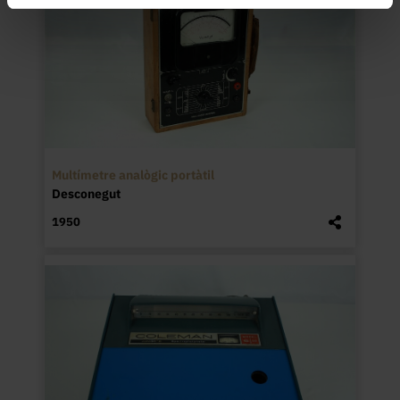
Multímetre analògic portàtil
Desconegut
1950