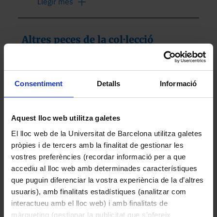
Llegir més
inclinat permet redirigir la llum cap a la 
zona d’observació i millorar-ne la 
il·luminació. A la base, just sota la lent, hi 
Altres peces de la col·lecció
ha un rebaix cilíndric no passant destinat 
a allotjar una mostra o un petit recipient, 
de manera que l’objecte observat queda 
fixat i centrat respecte al sistema òptic.

Consentiment
Detalls
Informació
Dades històriques:

Aquest lloc web utilitza galetes
Per la seva configuració, l’instrument 
El lloc web de la Universitat de Barcelona utilitza galetes
correspon a un dispositiu d’observació 
pròpies i de tercers amb la finalitat de gestionar les
basat en una lent i un mirall per a la 
vostres preferències (recordar informació per a que
il·luminació de mostres. Tot i que no es 
accediu al lloc web amb determinades característiques
disposa d’informació sobre el seu 
Capsa amb trasparències
que puguin diferenciar la vostra experiència de la d’altres
fabricant o ús específic, les 
Desconegut
usuaris), amb finalitats estadístiques (analitzar com
característiques constructives de 
interactueu amb el lloc web) i amb finalitats de
1900
l’exemplar, amb estructura de fusta i 
màrqueting (gestionar la publicitat que s’ofereix
elements òptics simples, són compatibles 