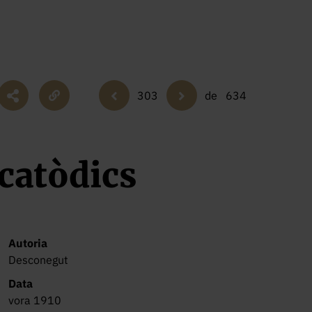
303
de
634
 catòdics
Autoria
Desconegut
Data
vora 1910