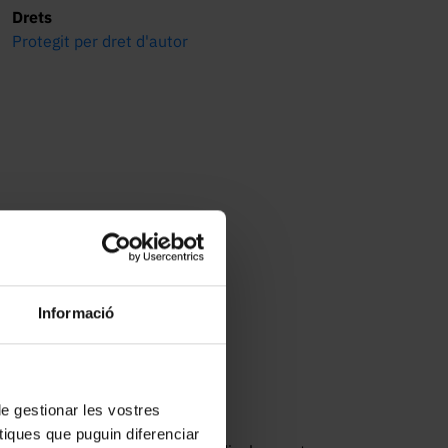
Drets
Protegit per dret d'autor
Informació
 de gestionar les vostres
tiques que puguin diferenciar