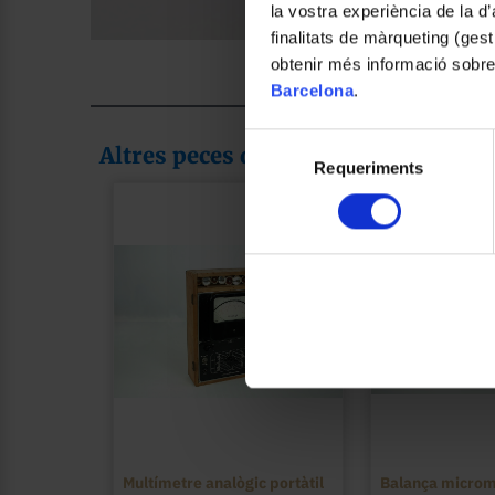
la vostra experiència de la d
finalitats de màrqueting (gest
Foto: Claudia León Mas
obtenir més informació sobre
Barcelona
.
Selecció
Altres peces de la col·lecció
Requeriments
de
consentiment
Multímetre analògic portàtil
Balança micromè