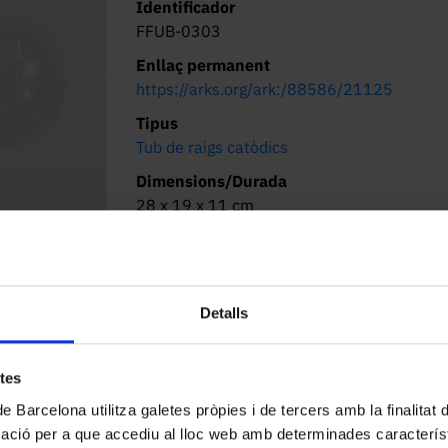
Identificador
FFUB-0303
Enllaç permanent
https://arks.org/ark:/88586/21125
Tipus
Tub de raigs catòdics
Dimensions/Durada
28 x 19 x 11 cm
Lloc d’origen
Desconegut
Localització actual (centre)
Detalls
Facultat de Física. Martí i Franquès, 1-11,
08028 Barcelona
Descripció
etes
Descripció general:

de Barcelona utilitza galetes pròpies i de tercers amb la finalitat
mació per a que accediu al lloc web amb determinades caracterís