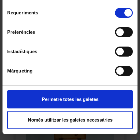
Per obtenir més informació sobre les galetes podeu
Selecció
consultar la
Política de galetes del lloc web de la
Requeriments
de
Universitat de Barcelona
.
consentiment
Preferències
Estadístiques
Dosímetre
Desconegut
Màrqueting
1960
Permetre totes les galetes
Només utilitzar les galetes necessàries