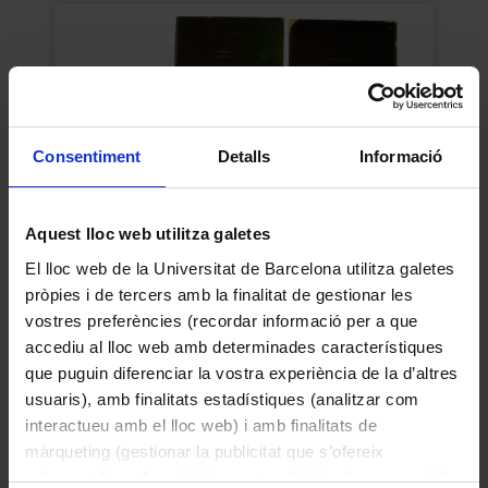
Consentiment
Detalls
Informació
Aquest lloc web utilitza galetes
El lloc web de la Universitat de Barcelona utilitza galetes
pròpies i de tercers amb la finalitat de gestionar les
Capsa amb trasparències
vostres preferències (recordar informació per a que
Desconegut
accediu al lloc web amb determinades característiques
1900
que puguin diferenciar la vostra experiència de la d’altres
usuaris), amb finalitats estadístiques (analitzar com
interactueu amb el lloc web) i amb finalitats de
màrqueting (gestionar la publicitat que s’ofereix
adequant-la en funció dels vostres hàbits de navegació).