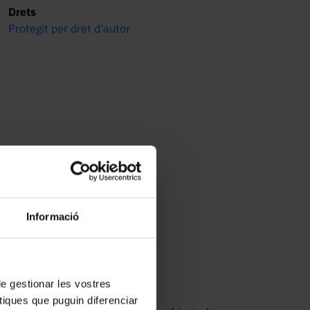
Drets
Protegit per dret d'autor
Informació
 de gestionar les vostres
tiques que puguin diferenciar