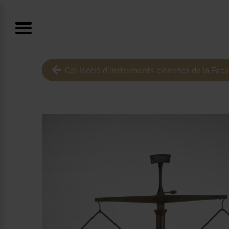
Col·lecció d’instruments científics de la Facu