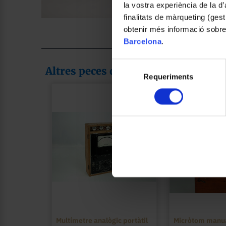
la vostra experiència de la d
finalitats de màrqueting (gest
Foto: Claudia León Mas
obtenir més informació sobre
Barcelona
.
Selecció
Altres peces de la col·lecció
Requeriments
de
consentiment
Multímetre analògic portàtil
Micròtom manua