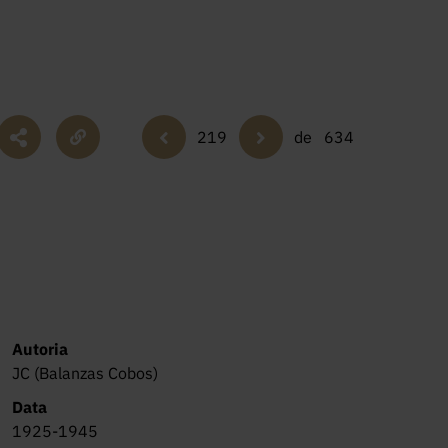
219
de
634
Autoria
JC (Balanzas Cobos)
Data
1925-1945