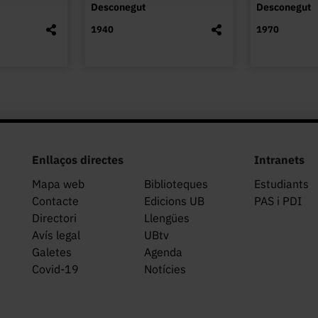
Desconegut
Desconegut
ser fundada l’any 1908.
1940
1970
Enllaços directes
Intranets
Mapa web
Biblioteques
Estudiants
Contacte
Edicions UB
PAS i PDI
Directori
Llengües
Avís legal
UBtv
Galetes
Agenda
Covid-19
Notícies