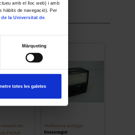
ractueu amb el lloc web) i amb
es hàbits de navegació). Per
 de la Universitat de
Màrqueting
etre totes les galetes
 senyals de
Multímetre analògic
Desconegut
ncia FM/AM