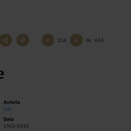
214
de
634
e
Autoria
CdC
Data
1910-1930