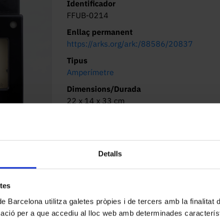
Identificador
FFUB-0214
Enllaç permanent
https://arks.org/ark:/88586/20837
Tipus
Amperímetre
Dimensions/Durada
22 x 14 x 33 cm
Lloc d’origen
Montrouge, França
Localització actual (centre)
Detalls
Facultat de Física. Martí i Franquès, 1-11,
08028 Barcelona
etes
de Barcelona utilitza galetes pròpies i de tercers amb la finalitat
mació per a que accediu al lloc web amb determinades caracterís