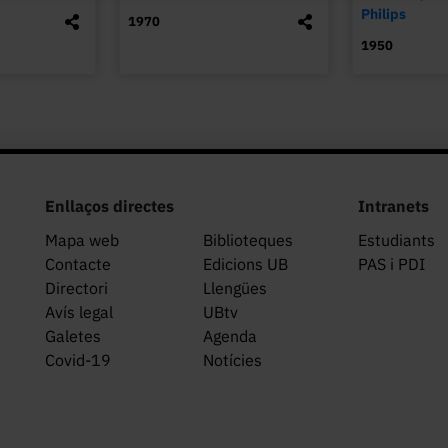
Philips
1970
1950
Enllaços directes
Intranets
Mapa web
Biblioteques
Estudiants
Contacte
Edicions UB
PAS i PDI
Directori
Llengües
Avís legal
UBtv
Galetes
Agenda
Covid-19
Notícies