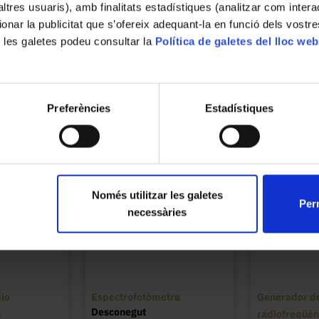
’altres usuaris), amb finalitats estadístiques (analitzar com inte
ionar la publicitat que s’ofereix adequant-la en funció dels vostr
 les galetes podeu consultar la
Política de galetes del lloc web
Preferències
Estadístiques
Només utilitzar les galetes
Perm
necessàries
io
Espectrofotòmetre
Generador de
c
Desconegut
radiofreqüè