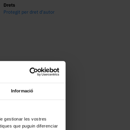
Drets
Protegit per dret d'autor
Informació
 de gestionar les vostres
tiques que puguin diferenciar