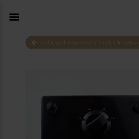
Col·lecció d’instruments científics de la Facu