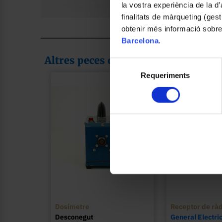
la vostra experiència de la d
finalitats de màrqueting (gest
Foto: Claudia León Mas
obtenir més informació sobre
Barcelona
.
Altres peces de la col·lecció
Selecció
Requeriments
de
consentiment
Dosímetre
Receptor de ràd
Desconegut
General Electri