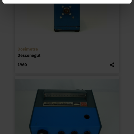
Dosímetre
Desconegut
1960