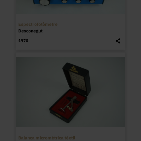
Espectrofotòmetre
Desconegut
1970
Balança micromètrica tèxtil