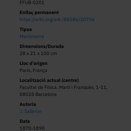
FFUB-0201
Enllaç permanent
https://arks.org/ark:/88586/20796
Tipus
Manòmetre
Dimensions/Durada
28 x 21 x 100 cm
Lloc d’origen
París, França
Localització actual (centre)
Facultat de Física. Martí i Franquès, 1-11,
08028 Barcelona
Autoria
J. Salleron
Data
1870-1890