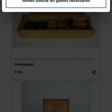
Només utilitzar les galetes necessàries
Conjunt didàctic per a experiments d’electricitat
Desconegut
1950