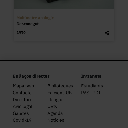
Multímetre analògic
Desconegut
1970
Enllaços directes
Intranets
Mapa web
Biblioteques
Estudiants
Contacte
Edicions UB
PAS i PDI
Directori
Llengües
Avís legal
UBtv
Galetes
Agenda
Covid-19
Notícies