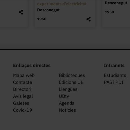
Desconegut
experiments d’electricitat
Desconegut
1950
1950
Enllaços directes
Intranets
Mapa web
Biblioteques
Estudiants
Contacte
Edicions UB
PAS i PDI
Directori
Llengües
Avís legal
UBtv
Galetes
Agenda
Covid-19
Notícies