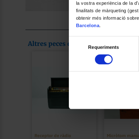
la vostra experiència de la d
finalitats de màrqueting (gest
Foto: Claudia León Mas
obtenir més informació sobre
Barcelona
.
Selecció
Altres peces de la col·lecció
Requeriments
de
consentiment
Receptor de ràdio
Micròtom manua