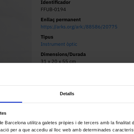
Identificador
FFUB-0194
Enllaç permanent
https://arks.org/ark:/88586/20775
Tipus
Instrument òptic
Dimensions/Durada
31 x 20 x 55 cm
Lloc d’origen
Desconegut
Localització actual (centre)
Detalls
Facultat de Física. Martí i Franquès, 1-11,
08028 Barcelona
Descripció
etes
Descripció general:

de Barcelona utilitza galetes pròpies i de tercers amb la finalitat
mació per a que accediu al lloc web amb determinades caracterís