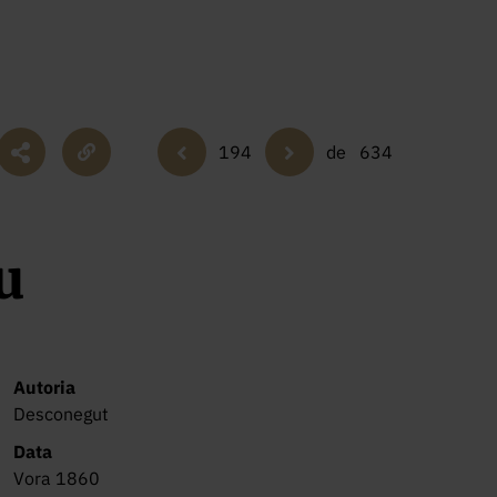
194
de
634
u
Autoria
Desconegut
Data
Vora 1860