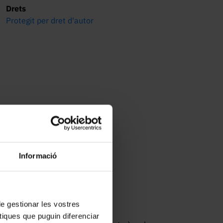
Drets
Protegit per dret d'autor
Informació
 de gestionar les vostres
tiques que puguin diferenciar