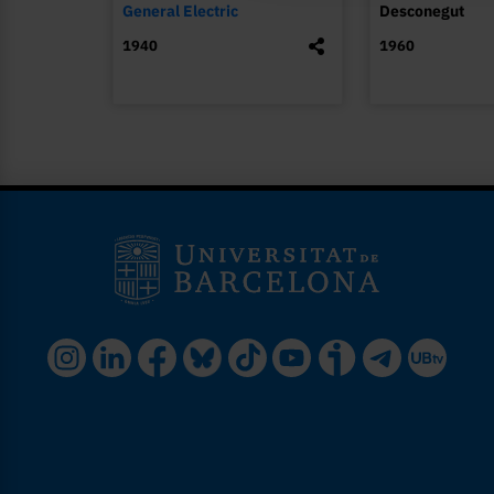
General Electric
Desconegut
1940
1960