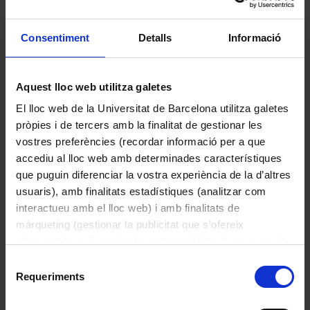
Consentiment
Detalls
Informació
Generador de senyals de radiofreqüència FM/AM
Philips
Aquest lloc web utilitza galetes
1950
El lloc web de la Universitat de Barcelona utilitza galetes
pròpies i de tercers amb la finalitat de gestionar les
vostres preferències (recordar informació per a que
accediu al lloc web amb determinades característiques
que puguin diferenciar la vostra experiència de la d’altres
usuaris), amb finalitats estadístiques (analitzar com
interactueu amb el lloc web) i amb finalitats de
màrqueting (gestionar la publicitat que s’ofereix
adequant-la en funció dels vostres hàbits de navegació).
Per obtenir més informació sobre les galetes podeu
Selecció
consultar la
Política de galetes del lloc web de la
Requeriments
de
Universitat de Barcelona
.
consentiment