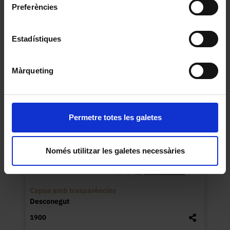
Balança micromètrica tèxtil
Preferències
Desconegut
1940
Estadístiques
Màrqueting
Permetre totes les galetes
Només utilitzar les galetes necessàries
Capsa amb trasparències
Desconegut
1900