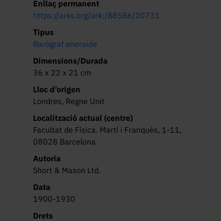
Enllaç permanent
https://arks.org/ark:/88586/20731
Tipus
Barògraf aneroide
Dimensions/Durada
36 x 22 x 21 cm
Lloc d’origen
Londres, Regne Unit
Localització actual (centre)
Facultat de Física. Martí i Franquès, 1-11,
08028 Barcelona
Autoria
Short & Mason Ltd.
Data
1900-1930
Drets