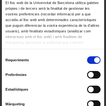
El lloc web de la Universitat de Barcelona utilitza galetes
per estudiar l’electricitat atmosfèrica.

pròpies i de tercers amb la finalitat de gestionar les
vostres preferències (recordar informació per a que
Funcionament:

accediu al lloc web amb determinades característiques
que puguin diferenciar la vostra experiència de la d’altres
Els quadrants van fixats a la placa 
usuaris), amb finalitats estadístiques (analitzar com
superior del recipient mitjançant suports 
interactueu amb el lloc web) i amb finalitats de
de vidre aïllants, quedant un d’ells mòbil 
màrqueting (gestionar la publicitat que s’ofereix
per a ajustar l’instrument. Presenta una 
adequant-la en funció dels vostres hàbits de navegació).
agulla d’alumini en l’interior connectada 
Per obtenir més informació sobre les galetes podeu
Selecció
per un fil de platí amb la base interior on 
consultar la
Política de galetes del lloc web de la
Espectrofotòmetre
Requeriments
de
hi ha àcid sulfúric concentrat.

Desconegut
Universitat de Barcelona
.
consentiment
1970
Dades històriques:

Preferències
Va ser construït per Ateliers Ruhmkorff – 
Estadístiques
J. Carpentier a París a finals del segle XX.
Màrqueting