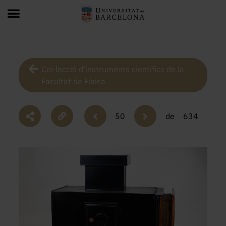
Col·lecció d’instruments científics de la
Facultat de Física
50
de
634