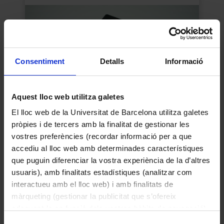
Funcionament:

El projector funciona canalitzant i 
enfocant la llum a través de plaques de 
vidre pintades o fotografies. A l'interior de 
Consentiment
Detalls
Informació
la caixa negra es col·locava la font de 
calor. La part de fusta frontal es pot 
desplaçar cap endavant o cap enrere per 
Aquest lloc web utilitza galetes
a enfocar la imatge, ja que varia la 
El lloc web de la Universitat de Barcelona utilitza galetes
distància entre la lent objectiu i la 
pròpies i de tercers amb la finalitat de gestionar les
transparència. Entre el cos metàl·lic i la 
Balança micromètrica tèxtil
vostres preferències (recordar informació per a que
placa de fusta hi ha una ranura on 
Desconegut
accediu al lloc web amb determinades característiques
s'introduïen els xassís o marcs de fusta 
que puguin diferenciar la vostra experiència de la d’altres
1940
amb les plaques de vidre. La llum passava 
usuaris), amb finalitats estadístiques (analitzar com
a través del vidre, recollia la imatge i 
interactueu amb el lloc web) i amb finalitats de
l'objectiu l'expandia cap a l'exterior.
màrqueting (gestionar la publicitat que s’ofereix
adequant-la en funció dels vostres hàbits de navegació).
Per obtenir més informació sobre les galetes podeu
Selecció