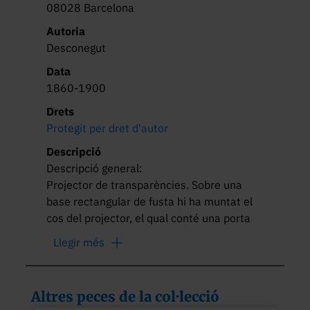
08028 Barcelona
Autoria
Desconegut
Data
1860-1900
Drets
Protegit per dret d'autor
Descripció
Descripció general:

Projector de transparències. Sobre una 
base rectangular de fusta hi ha muntat el 
cos del projector, el qual conté una porta 
lateral i, a la part superior, una xemeneia. 
Llegir més
A la part frontal hi ha una placa de fusta, 
amb una rosca per col·locar-hi una lent. A 
més, es pot regular la distància de la 
Altres peces de la col·lecció
placa respecte al cos de llautó.
