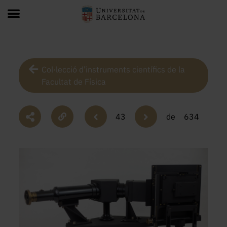
Col·lecció d’instruments científics de la
Facultat de Física
43
de
634