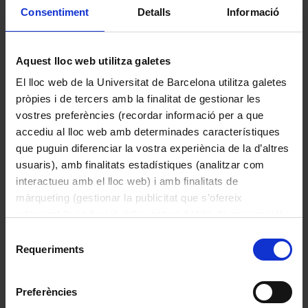
(cambra fotogràfica) actua com una 
Consentiment
Detalls
Informació
càmera fotogràfica sense objectiu 
Micròtom manual de taula
convencional. Les lents internes enfoquen 
Desconegut
l'espectre sobre la placa fotogràfica. 
Aquest lloc web utilitza galetes
1960
Després de l'exposició i el revelat, s'obté 
El lloc web de la Universitat de Barcelona utilitza galetes
un espectrograma: una imatge amb una 
pròpies i de tercers amb la finalitat de gestionar les
sèrie de línies que corresponen a la 
vostres preferències (recordar informació per a que
composició química de la font de llum.

accediu al lloc web amb determinades característiques
que puguin diferenciar la vostra experiència de la d’altres
Dades històriques:

usuaris), amb finalitats estadístiques (analitzar com
interactueu amb el lloc web) i amb finalitats de
Es va utilitzar amb rajos ultra-violeta per 
màrqueting (gestionar la publicitat que s’ofereix
a l'estudi òptic del quars. Va ser construït 
adequant-la en funció dels vostres hàbits de navegació).
el 1930 i es va utilitzar fins 1960. El 
Per obtenir més informació sobre les galetes podeu
Selecció
sistema de fotografia pot variar la seva 
consultar la
Política de galetes del lloc web de la
Requeriments
de
posició entre 0 i 16 cm, amb una precisió 
Universitat de Barcelona
.
consentiment
de 0.5 cm. Possiblement fabricat per R. 
Espectrofotòmetre
FUESS.
Preferències
Desconegut