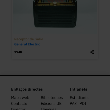
Receptor de ràdio
General Electric
1940
Enllaços directes
Intranets
Mapa web
Biblioteques
Estudiants
Contacte
Edicions UB
PAS i PDI
Directori
Llengües