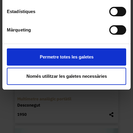
1970
Estadístiques
Màrqueting
Permetre totes les galetes
Només utilitzar les galetes necessàries
Multímetre analògic portàtil
Desconegut
1950