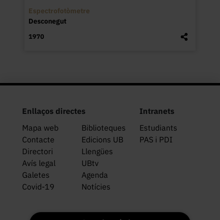
Espectrofotòmetre
Desconegut
1970
Enllaços directes
Intranets
Mapa web
Biblioteques
Estudiants
Contacte
Edicions UB
PAS i PDI
Directori
Llengües
Avís legal
UBtv
Galetes
Agenda
Covid-19
Notícies