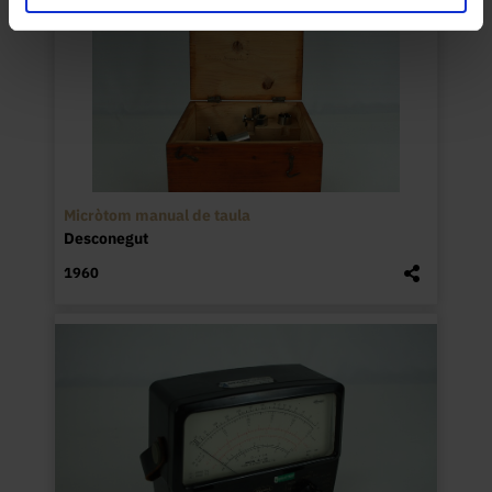
Micròtom manual de taula
Desconegut
1960