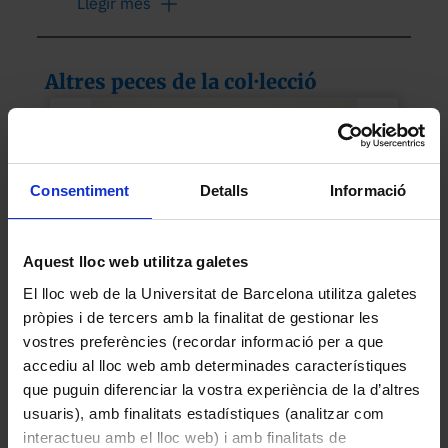
Llegir més
la visual sigui horitzontal. Consta d'una 
ullera astronòmica muntada sobre una 
base amb un nivell de bombolla de gran 
Altres peces de la col·lecció
sensibilitat situat just a sota. Utilitza 
lents per permetre una visió nítida 
d'objectius situats a grans distàncies, 
augmentant la precisió.

Consentiment
Detalls
Informació
Funcionament:

Es col·loca sobre un suport i es mouen els 
Aquest lloc web utilitza galetes
cargols que hi ha a la base per anivellar. 
El lloc web de la Universitat de Barcelona utilitza galetes
L'instrument està anivellat amb la 
pròpies i de tercers amb la finalitat de gestionar les
bombolla. Quan la bombolla queda 
vostres preferències (recordar informació per a que
perfectament centrada, està anivellat. En 
accediu al lloc web amb determinades característiques
Dosímetre
mirar per la ullera o ocular, quan està 
que puguin diferenciar la vostra experiència de la d’altres
Desconegut
anivellada la bombolla, la línia horitzontal 
usuaris), amb finalitats estadístiques (analitzar com
1960
imaginària és exactament paral·lela a 
interactueu amb el lloc web) i amb finalitats de
l'horitzó.