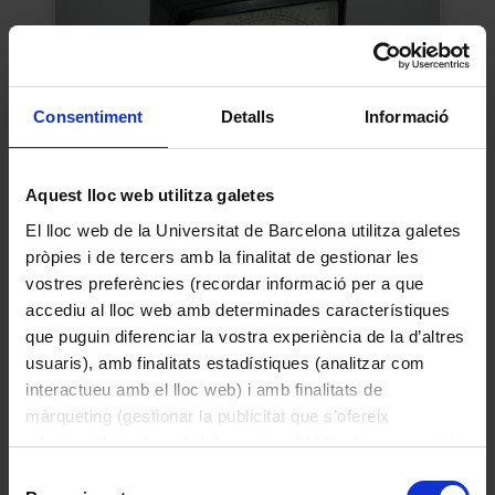
Consentiment
Detalls
Informació
Aquest lloc web utilitza galetes
Multímetre analògic
El lloc web de la Universitat de Barcelona utilitza galetes
Desconegut
pròpies i de tercers amb la finalitat de gestionar les
1970
vostres preferències (recordar informació per a que
accediu al lloc web amb determinades característiques
que puguin diferenciar la vostra experiència de la d’altres
usuaris), amb finalitats estadístiques (analitzar com
interactueu amb el lloc web) i amb finalitats de
màrqueting (gestionar la publicitat que s’ofereix
adequant-la en funció dels vostres hàbits de navegació).
Per obtenir més informació sobre les galetes podeu
Selecció