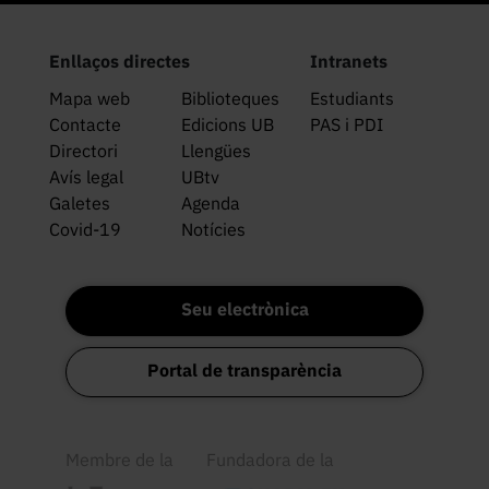
Enllaços directes
Intranets
Mapa web
Biblioteques
Estudiants
Contacte
Edicions UB
PAS i PDI
Directori
Llengües
Avís legal
UBtv
Galetes
Agenda
Covid-19
Notícies
Seu electrònica
Portal de transparència
Membre de la
Fundadora de la