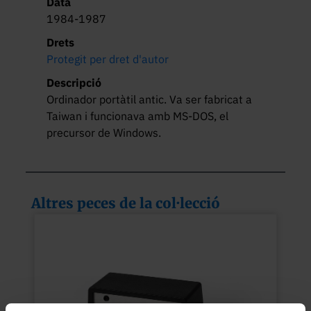
Data
1984-1987
Drets
Protegit per dret d'autor
Descripció
Ordinador portàtil antic. Va ser fabricat a 
Taiwan i funcionava amb MS-DOS, el 
precursor de Windows.
Altres peces de la col·lecció