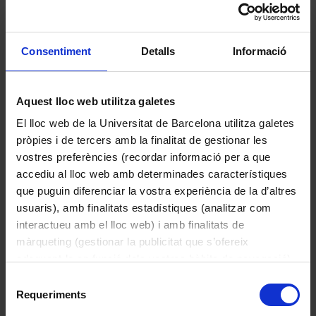
Consentiment
Detalls
Informació
Filtre de so
Aquest lloc web utilitza galetes
Desconegut
El lloc web de la Universitat de Barcelona utilitza galetes
1965
pròpies i de tercers amb la finalitat de gestionar les
vostres preferències (recordar informació per a que
accediu al lloc web amb determinades característiques
que puguin diferenciar la vostra experiència de la d’altres
usuaris), amb finalitats estadístiques (analitzar com
interactueu amb el lloc web) i amb finalitats de
màrqueting (gestionar la publicitat que s’ofereix
adequant-la en funció dels vostres hàbits de navegació).
Per obtenir més informació sobre les galetes podeu
Selecció
consultar la
Política de galetes del lloc web de la
Requeriments
de
Universitat de Barcelona
.
consentiment